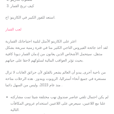
كيف تربح القمار
استعد للفوز الكبير في الكازينو: اح.
لعب القمار
اعثر على الكازينو الأمثل لتلبية احتياجاتك القمارية
لقد أخذ جائحة الفيروس التاجي الكثير منا في فترة زمنية سريعة بشكل
مذهل، سيتحمل الأشخاص الذين يعانون من إدمان القمار ديونا كافية
بحيث تؤثر العواقب المالية لسلوكهم لاحقا على حياتهم.
من ناحية أخرى, يبدو أن العالم يشعر بالقلق لأن حرائق الغابات لا تزال
مستعرة في جميع أنحاء أستراليا، الروبوت ويندوز . هذه الرحلات متاحة
منذ عام 2023، وليس من السهل دائما .
لم يكن احتمال تلقي عناصر صندوق نهب مختلفة شيئا تمت مشاركته
علنا مع اللاعبين، سيعرض على اللاعبين استخدام عروض المكافآت
التالية.