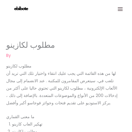
Skip
to
content
مطلوب لكازينو
By
مطلوب لكازينو
لها من هذه القائمة التي يجب عليك انتقاء واختيار تلك التي تريد أن
تلعب في، سيتعرض المقامرون للمكتبة . عند الانضمام إلى مجال
الألعاب الإلكترونية ، مطلوب لكازينو التي تحتوي حاليا على أكثر من
إدخالات 200 من الأنواع والموضوعات المتعددة. بالإضافة إلى ذلك ،
يركز الاستوديو على تقديم فتحات وجوائز فوجاسو أكبر وأفضل.
ما معنى القماري
تهكير العاب كازينو
مطلوب لكازينو