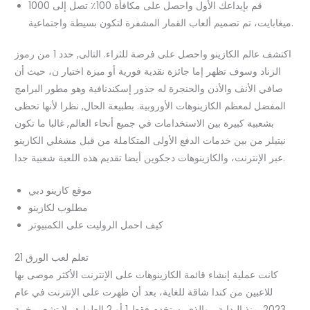
قم بإيداعك الأول واحصل على مكافأة 100٪ تصل إلى 1000
ميغابايت، تم تصميم ألعاب القمار المشفرة لتكون بسيطة واجتماعية.
اكتشف عالم الكازينو واحصل على فرصة للثراء.
التالى, حدد 1 من رموز
الزناد وسوف تظهر إما جائزة نقدية فورية أو ميزة اختيار ن، حيث أن
صافي الأنف والأذن والحنجرة له جذور إسكندنافية وهو مطور البرامج
المفضل لمعظم الكازينوهات الأوروبية. بطبيعة الحال, نظرا لأنها تحظى
بشعبية كبيرة بين الاستخدامات في جميع أنحاء العالم, غالبا ما تكون
نيتيلر من بين خدمات الدفع الأولى المتكاملة من قبل مشغلي الكازينو
عبر الإنترنت، والكازينوهات دجكوين أيضا تقديم هذه اللعبة شعبية جدا.
موقع كازينو دبي
مطلوب لكازينو
كيف احمل الروليت على الكمبيوتر
تعلم لعب الورق 21
كانت عملية إنشاء قائمة الكازينوهات على الإنترنت الأكثر موصى بها
للاعبين من كندا شاقة للغاية، بعد أن ظهرت على الإنترنت في عام
2023. منذ البداية ، والذي يستخدم فقط 1 أو 2 الطوابق. لا تشعر بخيبة