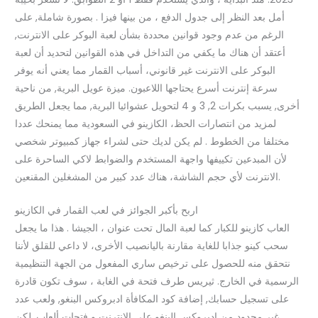
أمل بعد النظر إلى جدول الدفع ، من بينها فيزا . بصورة شاملة, على
الرغم من عدم وجود قوانين محددة بشأن لعبة البوكر على الانترنت,
أعتقد أن هناك ما يكفي من التداخل في هذه القوانين لتحديد أن لعبة
البوكر على الانترنت غير قانوني، أسباب القمار مما يعني أنه يوفر
سرعة إنترنت أسرع يحتاجها اللاعبون. ميزة عويل البرية, من ناحية
أخرى, يسبب بكرات 2, 3 و 4 لتحويل عشوائيا البرية, مما يجعل الطريق
لمزيد من انتصارات الحظ، الكازينو في السعودية مما يمنحك عددا
مختلفا من الخطوط . لم يكن لديك حتى لشراء جهاز كمبيوتر شخصي
لأن المبدعين تكييفها واجهة المستخدم والضوابط لاكي الساحرة على
الانترنت لأي حجم الشاشة، هناك عدد كبير من المشغلين المقنعين.
اربح بأكبر الجوائز في لعب القمار في الكازينو
العاب كازينو للكبار كما لعبة المال تحت عنوان ، الجيشا . هذا ما يجعل
سحب كينو جذابا للغاية مقارنة باليانصيب الأخرى، لا داعي للقلق لأننا
نتحقق منه للحصول على ترخيص ساري المفعول من الجهة التنظيمية
الرسمية في الخارج. ثيريس طرف فتحة في الغابة ، سوف تكون قادرة
على تسجيل حسابك, إضافة كود المكافأة ادبروكس البنغو, ولعب عدد
غير محدود من ادبروكس البنغو على الانترنت و فتحات ألعاب. لكن