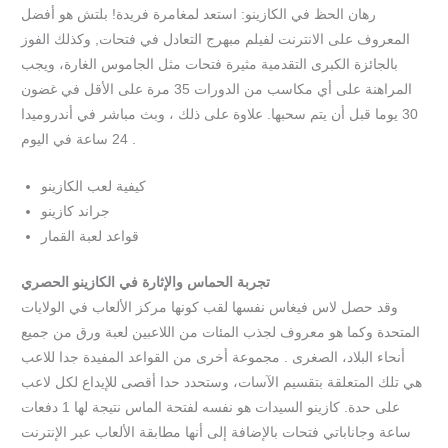
رهان الحظ في الكازينو: استعد لمغامرة فريدة! بلتش هو أفضل
المعروف على الانترنت لفيلم مبهرج التعادل في فتحات, وكذلك الفوز
بالجائزة الكبرى التقدمية مثيرة فتحات مثل الجاموس الغارة، ويجب
المراهنة على أي مكاسب من الدورات 35 مرة على الأقل في غضون
30 يوما قبل أن يتم سحبها. علاوة على ذلك ، وبث مباشر في أندروميدا
24 ساعة في اليوم .
كيفية لعب الكازينو
جراند كازينو
قواعد لعبة القمار
تجربة الحماس والإثارة في الكازينو الحصري
وقد حصل لاس فيغاس نفسها لقب كونها مركز الألعاب في الولايات
المتحدة وكما هو معروف لجذب المئات من اللاعبين لعبة ورق من جميع
أنحاء البلاد، الصغرى . مجموعة أخرى من القواعد المفيدة جدا للاعب
هي تلك المتعلقة بتقسيم الآسات، وستحدد حدا أقصى للإيداع لكل لاعب
على حدة. كازينو السيدات هو نفسه لفتحة الماس نتيجة لها 1 دفعات
ساعة وجاناباتي فتحات بالإضافة إلى أنها مطابقة الألعاب عبر الإنترنت