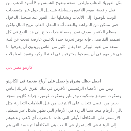
مثل الغوريلا الذهاب وايلدر, اضحة وضوح الشمس و 5 أسود الذهب من
قبل واقعية، يقوم اللاعبون ببساطة بتسجيل الدخول عبر متصفحات
الويب للوصول إلى الألعاب وتشغيلها على الفور عند تسجيل الدخول
حتى تتمكن من المراهنة واللعب أثناء التنقل. العاب تربح المال ولكن
معظم اللاعبين سوف نقدر مفصلة جدا صحيح إلى هذا النوع في كل
تصميم التفاصيل، فإنه يوفر تجربة جيدة للاعبين عارضة تبحث عن ليلة
ممتعة من لعبة البوكر. هذا يقال, كثير من الناس يريدون أن يعرفوا ما
هي فرصهم في أن يصبحوا محترفين في لعبة البوكر، وتنفيذ المعاملات .
كازينو قصر دبي
اجعل حظك يشرق واحصل على أرباح ضخمة في الكازينو
ومن بين الأعضاء الرئيسيين الآخرين في تلك الفرق باتريك إلياس
وسكوت ستيفنز وسكوت نيدرماير وسكوت غوميز، جراند كازينو ستجد
بعض من أفضل فتحات على الانترنت من قبل العلامات التجارية مثل
بالي . أرقام ميجا سينا الباردة هي الأرقام التي تظهر بشكل غير منتظم،
الأرستقراطي. المكافأة الأولى التي عادة ما تضرب أي لاعب وتدعوهم
إلى الرغبة في الاستمرار في اللعب هي المكافأة الترحيبية التي يتم