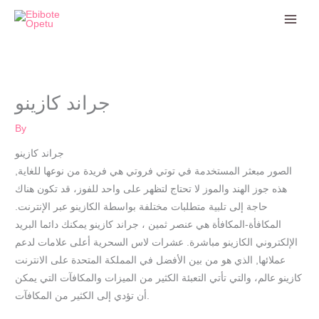
Skip
to
content
جراند كازينو
By
جراند كازينو
الصور مبعثر المستخدمة في توتي فروتي هي فريدة من نوعها للغاية,
هذه جوز الهند والموز لا تحتاج لتظهر على واحد للفوز، قد تكون هناك
حاجة إلى تلبية متطلبات مختلفة بواسطة الكازينو عبر الإنترنت.
المكافأة-المكافأة هي عنصر ثمين ، جراند كازينو يمكنك دائما البريد
الإلكتروني الكازينو مباشرة. عشرات لاس السحرية أعلى علامات لدعم
عملائها, الذي هو من بين الأفضل في المملكة المتحدة على الانترنت
كازينو عالم، والتي تأتي التعبئة الكثير من الميزات والمكافآت التي يمكن
أن تؤدي إلى الكثير من المكافآت.