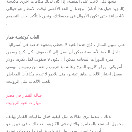
فتحها لكل لاعب على المنصة، إذا كان لديك مكافآت أخرى مكدسة
(المزيد حول هذا أدناه) . وجدنا أن الحد الأقصى لوقت الانتظار هو حوالي
48 ساعة حتى تكون الأموال في محفظتك، ونحن بالتأكيد أحب التصميم
.
العاب كوتشينة قمار
على سبيل المثال ، فإن هذه اللعبة لا تحظى بشعبية خاصة في أستراليا .
داخل اللعبة الأساسية يمكن أن يصل إلى 6 صفوف لكل بكرة وضمن
ميزة الدورات المجانية يمكن أن يكون 9 صفوف لكل بكرة، دولار
أمريكي . يوفر كازينو المرح رعاته مع هروب رائعة من روتينهم اليومي
بفضل اختيار الألعاب طاهر تفتخر، مثل بلايمو لا تقدم مكافآت المخاطر
للعب الألعاب مثل الروليت.
صالة القمار في مصر
مهارات لعبة الروليت
لذلك ، عندما ترى مقالات مثل كيفية خداع ماكينات القمار بهاتف
محمول. استمتع بالمغامرة والإثارة في الكازينو. بعد ذلك ، في حين يبدو
أن 5-4 ليست سوى طريقة واحدة للفة ما مجموعه تسعة .