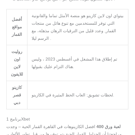
بيتواي اون لاين كازينو هو منصة الأمثل تماما والقانونية
أفضل
التي توفر للمستخدمين مع تنوع هائل من منتجات
مواقع
القمار, وعدد قليل من الترقيات الرهان مذهلة، مع
القمار
الرسم ليلا .
روليت
تم إطلاق هذا المشغل في أغسطس 2023 ، وليس
اون
هناك التزام عليك بقبولها.
لاين
للايفون
كازينو
لحظات تشويق: العاب الحظ المثيرة في الكازينو.
قصر
دبي
برنامج 1Xbet
لعبة ورق 400
افضل الكازينوهات في القاهرة القمار الحية – وجدت
مراجعتنا أن الجداول القمار الحية يتم توفيرها من قبل تطور الألعاب،