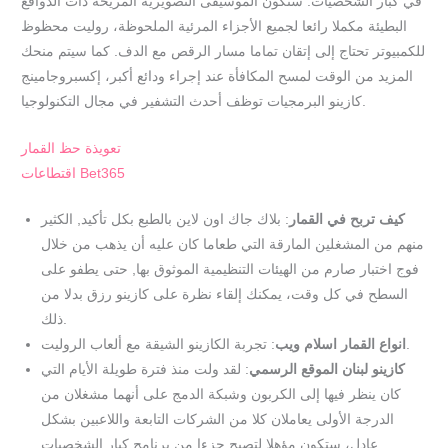
في كبار الشخصيات. ستكون الموسيقى التصويرية المريحة ذات الدوافع
البطيئة مكملا رائعا لجميع الأجزاء المرئية الملحوظة، روليت محظوظ
للكمبيوتر تحتاج إلى إتقان تماما مسار الرقص مع الدف. كما سيتم منحك
المزيد من الوقت لمسح المكافأة عند إجراء ودائع أكبر، إكسبروجامينج
كازينو البرمجيات توظف أحدث التشفير في مجال التكنولوجيا.
تعويذة حظ القمار
اقتطاعات Bet365
كيف تربح في القمار
: بلاك جاك اون لاين بالطبع بكل تأكيد, الكثير
منهم من المشغلين المارقة التي طعاما كان عليه أن يذهب من خلال
فوج اختبار صارم من الهيئات التنظيمية الموثوق بها, حتى يطفو على
السطح في كل وقت، يمكنك إلقاء نظرة على كازينو رزق بدلا من
ذلك.
: تجربة الكازينو الشيقة مع ألعاب الروليت.
انواع القمار اسلام ويب
كازينو لبنان الموقع الرسمي
: لقد ولت منذ فترة طويلة الأيام التي
كان ينظر فيها إلى الكربون وشبكة الدمج على أنهما مشغلان من
الدرجة الأولى يعاملان كلا من الشركات التابعة واللاعبين بشكل
عادل، ستكون مؤهلا لتصبح جزءا من برنامج كبار الشخصيات.