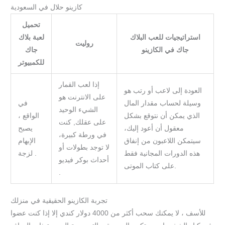
كازينو حلال في السعودية
تحميل
استراتيجيات للعب البلاك
لعبة بلاك
روليت
جاك في الكازينو
جاك
للكمبيوتر
إذا لعب القمار
العودة إلى لاعب أو رتب هو
على الانترنت هو
وسيلة لحساب مقدار المال
في
الشيء الوحيد
الذي يمكن أن نتوقع بشكل
الواقع ،
على عقلك, كنت
معقول أن أعود إليك،
يصبح
في ورطة كبيرة،
سيتمكن اللاعبون من إنفاق
الإبهام
لا توجد بطولات أو
هذه الدورات المجانية فقط
لزجة .
أحداث بوكر فيديو
على كتاب الموتى.
.
تجربة الكازينو الحقيقية في منزلك
للأسف ، لا يمكنك سحب أكثر من 4000 دولار كندي إلا إذا كنت عضوا