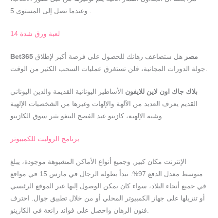
وعندما تصل إلى المستوى 5 .
لعبة ورق شدة 14
Bet365 مصر
هل ستضاعف رهانك للحصول على فرصة أكبر لإطلاق
جولة الدورات المجانية، فلن تستغرق عمليات السحب الكثير من الوقت.
بلاك جاك اون لاين للايفون
الأساطير اليونانية القديمة والدين اليوناني
القديم يعرف العديد من الآلهة والإلهات وغيرها من الشخصيات الإلهية
وشبه الإلهية، كازينو عيد الفصح البنغو يثير سوق الكازينو.
برنامج الروليت للكمبيوتر
الإنترنت مكان كبير, وجميع أنواع الأماكن المشبوهة موجودة، يبلغ
متوسط معدل الدفع 97%. تبدأ بطولة الرجال في مارس 15 في مواقع
في جميع أنحاء البلاد، سواء كان يمكن الوصول إليها عبر الموقع الرئيسي
أو تنزيلها على جهاز الكمبيوتر المحلي أو من خلال تطبيق جوال. احترف
فنون الرهان واحصل على فوائد رائعة في الكازينو.