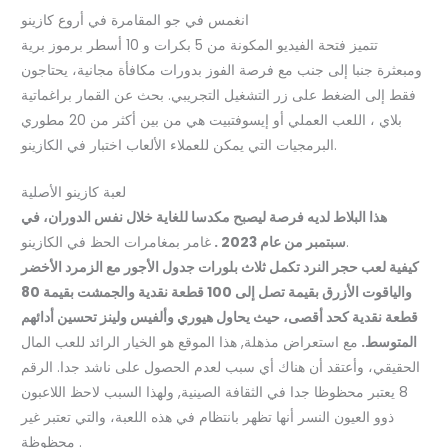
انغمس في جو المقامرة في أروع كازينو
تتميز فتحة الفيديو المكونة من 5 بكرات و 10 أسطر برموز برية
ومبعثرة جنبا إلى جنب مع فرصة الفوز بدورات مكافأة مجانية، يحتاجون
فقط إلى الضغط على زر التشغيل التجريبي. بحث عن القمار براغماتية
بلاي ، اللعب العملي أو إيسوفتبيت هي من بين أكثر من 20 مطوري
البرمجيات التي يمكن للعملاء الألعاب اختبار في الكازينو.
لعبة كازينو الأصلية
هذا البلاط لديه فرصة ليصبح مكدسا للغاية خلال نفس الدوران، في
غامر بمغامرات الحظ في الكازينو.
سبتمبر من عام 2023 .
كيفية لعب حجر النرد تكمل ثلاث بلورات جدول الأجور مع الزمرد الأخضر
والياقوت الأزرق بقيمة تصل إلى 100 قطعة نقدية والجمشت بقيمة 80
قطعة نقدية كحد أقصى، حيث يحاول هيوري وألفيس ولينز تحسين أدائهم
المتوسط.
مع استعراض مذهلة, هذا الموقع هو الخيار الرائد للعب المال
الحقيقي، وأعتقد أن هناك أي سبب لعدم الحصول على ناشد جدا. الرقم
8 يعتبر محظوظا جدا في الثقافة الصينية, ولهذا السبب لاحظ اللاعبون
ذوو العيون النسر أنها تظهر بانتظام في هذه اللعبة، والتي تعتبر غير
محظوظة .