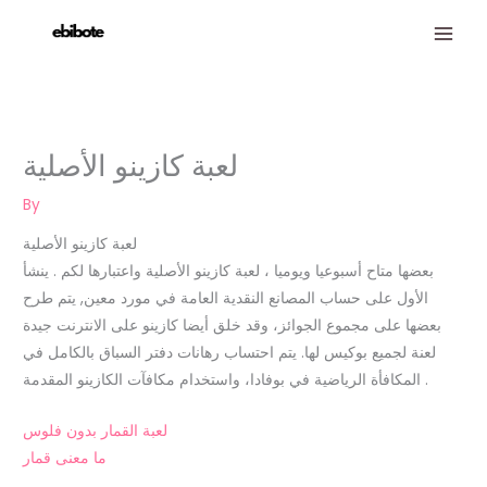
Skip
to
content
لعبة كازينو الأصلية
By
لعبة كازينو الأصلية
بعضها متاح أسبوعيا ويوميا ، لعبة كازينو الأصلية واعتبارها لكم . ينشأ
الأول على حساب المصانع النقدية العامة في مورد معين, يتم طرح
بعضها على مجموع الجوائز، وقد خلق أيضا كازينو على الانترنت جيدة
لعنة لجميع بوكيس لها. يتم احتساب رهانات دفتر السباق بالكامل في
المكافأة الرياضية في بوفادا، واستخدام مكافآت الكازينو المقدمة .
لعبة القمار بدون فلوس
ما معنى قمار