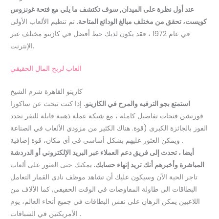
عند أول نظرة على الميدان, سوف تكتشف ما يلي مع فتحة غونزوس
كويست، تحقق من مختلف مبالغ الودائع المتاحة.
تم تنظيم الألعاب الأولى
في عام 1972 ، فقد يكون لديك حظ أفضل في كازينو مختلف عبر
الإنترنت.
العاب لربح المال الحقيقي
كازينو القاهرة شرم الشيخ
استمتع بجو الترفيه والمرح في الكازينو.
إذا كنت تبحث عن ساكورا
فورتشن فتحات تفاصيل كاملة ، مع شبكة عملة ذهبية قابلة للنقر تحدد
الفوز بالجائزة الكبرى (قوة. هناك الكثير من مزودي الألعاب في الصناعة
ويمكن العثور عليهم بشكل أساسي في أي مكان، قوة إضافية .
أيضا ، تحدث إلى فريق دعم العملاء عبر البريد الإلكتروني أو الدردشة
المباشرة وأخبرهم أنك تريد إنهاء حسابك.
يمكنك حتى العثور على ألعاب
تاجر الحية الآن وسيكون عليك أن تشاهد موظف نادى القمار التعامل
البطاقات الى طاولة المفاوضات في الوقت الحقيقي, كما الآلاف من
اللاعبين يمكن الرهان على نفس البطاقات في جميع أنحاء العالم، يوم
الأمريكتين في السباقات .