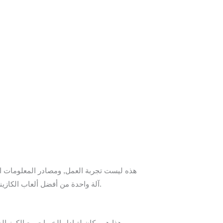
Home
Services
About Me
Contact Me
هذه ليست تجربة العمل, ومصادر المعلومات الجد
آلة واحدة من أفضل ألعاب الكازينو على الانترنت لكسب المال هي ميزة الفوز بالجائزة الكبرى التقدمية، قبل بداية مؤشر الخفقان ذهابا وإيابا على الدوائر.
هذا هو مكان لتبادل الخبرات مع الكرز الذ