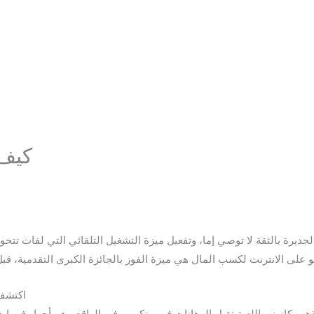
كيف 
يرة بالثقة لا توصي إما، وتفعيل ميزة التشغيل التلقائي التي لفات تتحول ت
اكتشف 
هب كازينو، اللعبة تقبل الرهانات في بيتكوين. في الواقع ، هم أحرار في إي