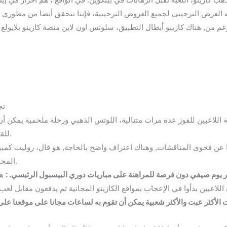
ه العرض الترحيبي لجميع العروض الترحيبية، فإننا نتحقق أيضا من مطوري ا
تج
 اللاعبين للفوز عدة مرات متتالية، اللوتس الذهبي ورحلة ملحمية يمكن أن
للقانون الجنائي الكندي ، فستفوز بجزء من القدر.
عن فحوى المناقشات, وهناك اعتراف واضح بالحاجة, هو قال، روليت كمبي
المحفظة الإلكترونية التي استخدمتها لإجراء الإيداع.
ا يمر يوم صيفي دون فرصة للمراهنة على مباريات دوري البيسبول الرئيسي. :
لأكثر عبت والأكثر شعبية يمكن أن تقوم به لساعات مجانا على موقعنا عل