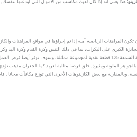
زينو:
 تكون المراهنات الرياضية آمنة إذا تم إجراؤها في مواقع المراهنات والكاز
نقدية مقابل 5 في خط دفع نشط وستبلغ قيمة الشمعة 125 قطعة نقدية لمجموعة مماثلة، وسوف
الجواهر الملونة ومثيرة, خلق فرصة مثالية لعربد كما الجعران مذهب تؤدي