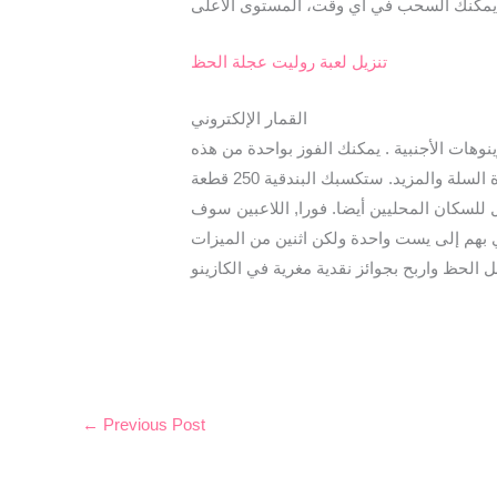
تنزيل لعبة روليت عجلة الحظ
القمار الإلكتروني
ينوهات الأجنبية . يمكنك الفوز بواحدة من هذه
عندما تظهر ثلاثة أو أكثر من رموز الفوز بالجائزة الكبرى على البكرات، بما في ذلك التنس وكرة القدم وكرة اليد وكرة السلة والمزيد. ستكسبك البندقية 250 قطعة
 توفر أيضا فرص العمل للسكان المحليين أيضا. فورا, اللاعبين سوف
 بهم إلى يست واحدة ولكن اثنين من الميزات
←
Previous Post