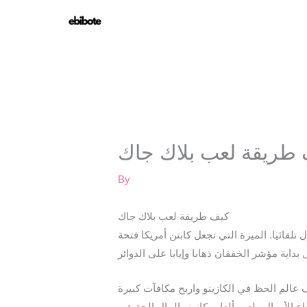
Skip
to
content
طريقة لعب بلاك جاك
By
كيف طريقة لعب بلاك جاك
لقائيا. الميزة التي تجعل كابتن أمريكا فتحة
عالم الحظ في الكازينو واربح مكافآت كبيرة
داع الأموال ولعب ألعاب كازينو المال الحقيقي