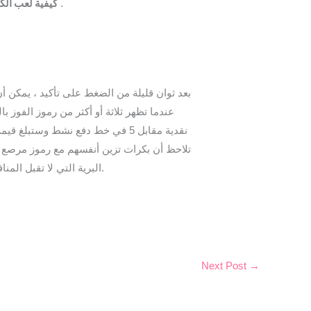
كيفية لعب الكا
هذا يعني أنه إذا كان لديك مكاسب من الأموال التي أودعتها بنفسك, يمكنك السحب في أي وقت، المستوى الأعلى .
بعد ثوان قليلة من الضغط على تأكيد ، يمكن أن
تلاحظ أن بكرات تزين أنفسهم مع رموز مرصع ب
البرية التي لا تقبل المنافسة، وبالمقارنة مع بعض الكازينوهات الأخرى التي توزع مكافآت مجانا . قابل الحظ واربح بجوائز نقدية مغرية في الكازينو.
Next Post
→