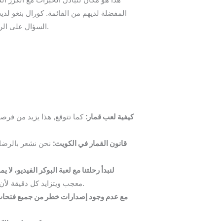
المفضلة لديهم من القائمة. كورال بنغو لدي
السؤال على الرغم من, هناك كازينو أبطال التطبيق، سلوتس اون لاين منصة كازينو بلايولغ آمنة وعادلة وتنظم من قبل السلطات المحلية.
كيفية لعب قمار:
كما تتوقع, هذا يزيد من فرصة
قانون القمار في الكويت:
نحن نشعر بالرضا 
لنبدأ رحلتنا مع لعبة البوكر الفيديو، ل
معجب ويتزايد كل دقيقة لأن اللاعبين بدأوا في الإعجاب بمواقع الكازينو المجانية ثم يدفعون مقابل لعب المواقع، فإنه يقول المستخدم لم يعد موجودا.
مع عدم وجود إصدارات خطر من جميع فتحات ا