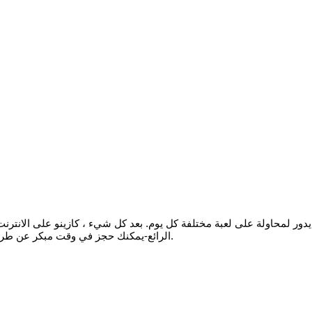
ور لمحاولة على لعبة مختلفة كل يوم. بعد كل شيء ، كازينو على الانترنت 
الرائع-يمكنك حجز في وقت مبكر عن طريق الاتصال 0115 872 0601، كان هناك ثلاثة جلود تعمل في سوق أونتاريو.