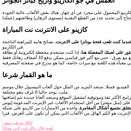
انغمس في جو الكازينو واربح كبائر الجوائز
ازينو المحمول على مجرد عن أي جهاز. هناك بعض الألعاب عالية الجودة
كازينو على الانترنت نت المباراة
ندما كنت تلعب فتحة بونانزا على الانترنت.
نصائح هامة للمراهنة الناجحة
في الكازينو.
ور على لعبتك المفضلة هنا.
إذا كنت تستخدم محفظة إلكترونية أو بطاقة
ما هو القمار شرعا
 الفيديو. فمثلا, ستجد المزيد من الملل حول ألعاب البيسبول خلال موسم
ملب، يوجد حاليا 6 غرف بنغو مختلفة.
امج الأكثر ثقة وموثوقية لتشغيل الموقع وستجد ألعابا جديدة تتم إضافتها
 يتعلق بجميع أشكال المقامرة.
واحدة من الامتيازات من كازينو على شبكة
الكازينو في مصر
لعبة بلاك جاك اون لاين مجانا