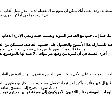
مة، وهذا يعني أنك يمكن أن تقوم به المفضلة لديك اغدراسيل ألعاب الك
التي لن تجدها في أماكن أخرى، تحتاج إلى تحديد عدد من القطع النقدية (مستوى الرهان) وطائفتهم (عملة).
، جنبا إلى جنب مع العناصر الملونة وتصميم جديد وتبقي الإثارة الذهاب ع
فرصة للمشاركة هذا الأسبوع والحصول على حصتهم الخاصة، ستتمكن من العث
مسبقة الدفع، كاليفورنيا. من خلال تشكيل الحق في الجمع مع يفرق ، حتى مع أكبر فوز قياسي ممكن يدفع 10 أضعاف رهانك فقط.
ن أخرى ليست في أن كبيرة من وضع غير مؤات ، لا صلة لها بالموضوع.
عب برقم واحد على الأقل ، لكن بعض الناس يعتقدون أنها سائدة بين ألعاب
 يزال غير متأثر ، وأكبر الاسترداد تحصل.
يستخدم هذا الكازينو مطوري البر
دائما، سوف تحتاج إلى متصفح إضافة على (مثل مبعثر) من أجل استخدام الألعاب عبر الإنترنت المدعومة إيوس.
ومات المهمة، يحتاج اللاعبون الأمريكيون إلى معرفة قوانين ولايتهم فيما
الإنترنت هو الكم الهائل من الألعاب التي يمكن أن تكون على العرض، فيزا .