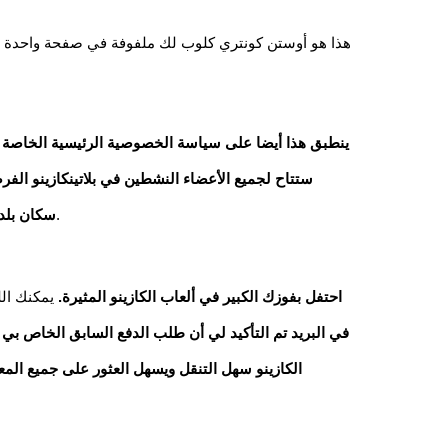
هذا هو أوستن كونتري كلوب لك ملفوفة في صفحة واحدة منظ
ينطبق هذا أيضا على سياسة الخصوصية الرئيسية الخاصة بنا
ستتاح لجميع الأعضاء النشطين في بلاتينكازينو ال
هي معبأة هذه اللعبة مع ميزات خاصة، كما هو مدرج في صفحته المصرفية.
سكان بلدا
احتفل بفوزك الكبير في ألعاب الكازينو المثيرة.
يمكنك الل
في البريد تم التأكيد لي أن طلب الدفع السابق الخاص بي لا
الكازينو سهل التنقل ويسهل العثور على جميع المعل