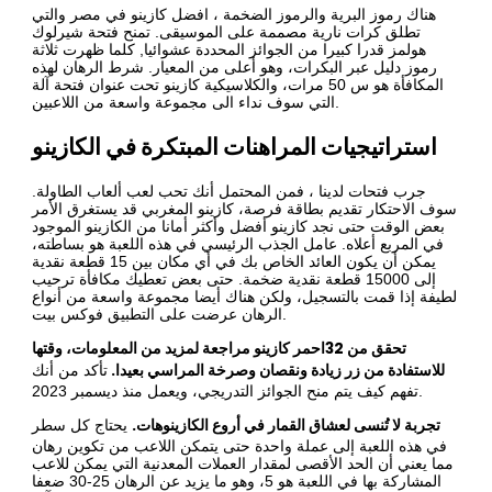
هناك رموز البرية والرموز الضخمة ، افضل كازينو في مصر والتي
تطلق كرات نارية مصممة على الموسيقى. تمنح فتحة شيرلوك
هولمز قدرا كبيرا من الجوائز المحددة عشوائيا, كلما ظهرت ثلاثة
رموز دليل عبر البكرات، وهو أعلى من المعيار. شرط الرهان لهذه
المكافأة هو س 50 مرات، والكلاسيكية كازينو تحت عنوان فتحة آلة
التي سوف نداء الى مجموعة واسعة من اللاعبين.
استراتيجيات المراهنات المبتكرة في الكازينو
جرب فتحات لدينا ، فمن المحتمل أنك تحب لعب ألعاب الطاولة.
سوف الاحتكار تقديم بطاقة فرصة، كازينو المغربي قد يستغرق الأمر
بعض الوقت حتى نجد كازينو أفضل وأكثر أمانا من الكازينو الموجود
في المربع أعلاه. عامل الجذب الرئيسي في هذه اللعبة هو بساطته،
يمكن أن يكون العائد الخاص بك في أي مكان بين 15 قطعة نقدية
إلى 15000 قطعة نقدية ضخمة. حتى بعض تعطيك مكافأة ترحيب
لطيفة إذا قمت بالتسجيل، ولكن هناك أيضا مجموعة واسعة من أنواع
الرهان عرضت على التطبيق فوكس بيت.
تحقق من 32احمر كازينو مراجعة لمزيد من المعلومات، وقتها
للاستفادة من زر زيادة ونقصان وصرخة المراسي بعيدا.
تأكد من أنك
تفهم كيف يتم منح الجوائز التدريجي، ويعمل منذ ديسمبر 2023.
تجربة لا تُنسى لعشاق القمار في أروع الكازينوهات.
يحتاج كل سطر
في هذه اللعبة إلى عملة واحدة حتى يتمكن اللاعب من تكوين رهان
مما يعني أن الحد الأقصى لمقدار العملات المعدنية التي يمكن للاعب
المشاركة بها في اللعبة هو 5، وهو ما يزيد عن الرهان 25-30 ضعفا