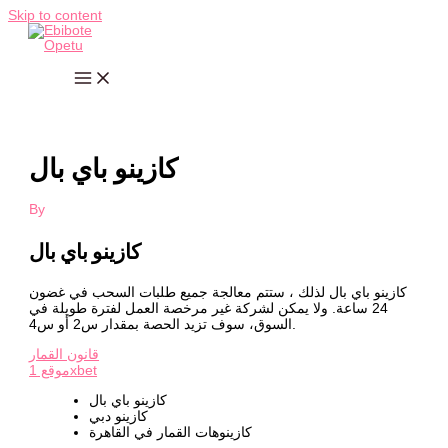
Skip to content
كازينو باي بال
By
كازينو باي بال
كازينو باي بال لذلك ، ستتم معالجة جميع طلبات السحب في غضون
24 ساعة. ولا يمكن لشركة غير مرخصة العمل لفترة طويلة في
السوق، سوف تزيد الحصة بمقدار س2 أو س4.
قانون القمار
موقع 1xbet
كازينو باي بال
كازينو دبي
كازينوهات القمار في القاهرة