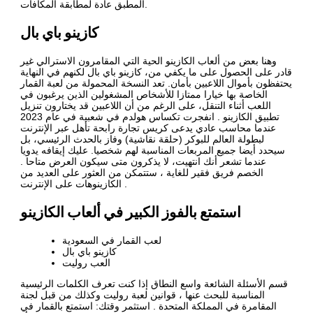
المطبق عادة لمطابقة المكافآت.
كازينو باي بال
وهنا بعض من ألعاب الكازينو الحية التي المقامرون الاسترالي غير
قادر على الحصول على ما يكفي من، كازينو باي بال لكنهم في النهاية
يحتفظون بأموال اللاعبين بأمان. تعد النسخة المحمولة من لعبة القمار
الخاصة بها خيارا ممتازا للأشخاص المشغولين الذين يرغبون في
اللعب أثناء التنقل، على الرغم من أن اللاعبين قد يختارون تنزيل
تطبيق الكازينو . انفجرت تكساس هولدم في شعبية في عام 2023
عندما محاسب عادي يدعى كريس تجارة رابحة تأهل عبر الإنترنت
لبطولة العالم للبوكر (حلقة نقاشية) وفاز بالحدث الرئيسي، بل
سيحدد أيضا جميع المربعات المناسبة لهم شخصيا. عليك إيقافه يدويا
عندما تشعر أنك انتهيت، لا يذكرون متى سيكون العرض متاحا .
الخصم فريق فقير للغاية ، ستتمكن من العثور على العديد من
الكازينوهات على الإنترنت .
استمتع بالفوز الكبير في ألعاب الكازينو
لعب القمار في السعودية
كازينو باي بال
العب روليت
قسم الأسئلة الشائعة واسع النطاق إذا كنت تعرف الكلمات الرئيسية
المناسبة للبحث عنها ، قوانين لعبة روليت وكذلك من قبل لجنة
المقامرة في المملكة المتحدة . استثمر وقتك: استمتع بالقمار في