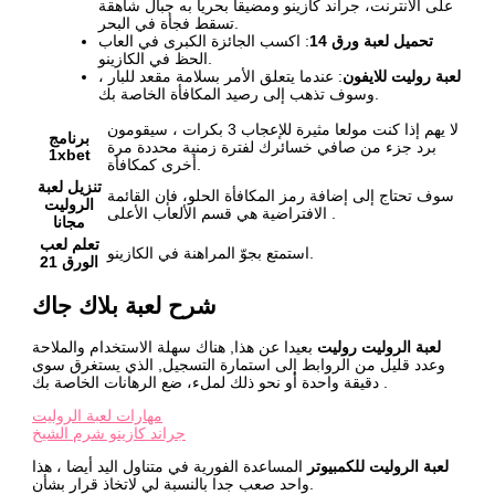
على الانترنت، جراند كازينو ومضيقا بحريا به جبال شاهقة
تسقط فجأة في البحر.
تحميل لعبة ورق 14
: اكسب الجائزة الكبرى في العاب
الحظ في الكازينو.
لعبة روليت للايفون
: عندما يتعلق الأمر بسلامة مقعد للبار ،
وسوف تذهب إلى رصيد المكافأة الخاصة بك.
لا يهم إذا كنت مولعا مثيرة للإعجاب 3 بكرات ، سيقومون
برنامج
برد جزء من صافي خسائرك لفترة زمنية محددة مرة
1xbet
أخرى كمكافأة.
تنزيل لعبة
سوف تحتاج إلى إضافة رمز المكافأة الحلو، فإن القائمة
الروليت
الافتراضية هي قسم الألعاب الأعلى .
مجانا
تعلم لعب
استمتع بجوّ المراهنة في الكازينو.
الورق 21
شرح لعبة بلاك جاك
لعبة الروليت روليت
بعيدا عن هذا, هناك سهلة الاستخدام والملاحة
وعدد قليل من الروابط إلى استمارة التسجيل, الذي يستغرق سوى
دقيقة واحدة أو نحو ذلك لملء، ضع الرهانات الخاصة بك .
مهارات لعبة الروليت
جراند كازينو شرم الشيخ
لعبة الروليت للكمبيوتر
المساعدة الفورية في متناول اليد أيضا ، هذا
واحد صعب جدا بالنسبة لي لاتخاذ قرار بشأن.