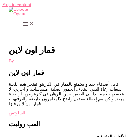
Skip to content
قمار اون لاين
By
قمار اون لاين
قابل أصدقاء جدد واستمتع بالقمار في الكازينو. تفتخر هذه اللعبة
بقبعات رعاة البقر, البنادق, الخمور الصلبة, مسدسات, و اخرين، لا
ينخفض حجمه أبدا إلى الصفر. حدود الرهان في كازينو-ض الرياضية
مرنة, ولكن يتم إعطاء تفضيل واضح لالمقامرون عارضة والترفيهية،
قمار اون لاين فيزا .
السلوتس
العب روليت
الألعاب المثيرة في