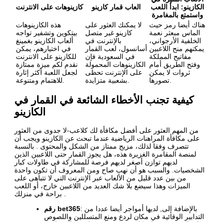
الكازينو: ابدأ اللعب
العاب قمار كازينو
كازينوهات على الانترنت
واستمتع بالمغامرة
هناك أيضا رمز حيث
لا يمكنك العثور على
هذه الكازينوهات
الماس مبعثر نعمة
كازينو غير متصل
بيتكوين وتشفير تواجه
الخلفية الأرجواني،
بالإنترنت في
ألعاب الكازينو بغمينغ
يمكنهم منح اللاعبين
أسانسول، لعب القمار
في اختيارهم، يمكن
مفاتيح المملكة
في السعودية فإن
للكازينو على الانترنت
وفتح الطريق أمام
الكازينوهات المحمولة
نقدم لكم ميزة ممتازة
ثروات لا يمكن
على الإنترنت تحظى
لجعل اللعبة أكثر إثارة
تصورها.
بشعبية متزايدة.
للاهتمام ومتنوعة.
كيفية تجنب الأخطاء الشائعة في القمار في
الكازينو
من المهم العثور على أفضل مكافأة لك كلاعب-لا جدوى من العثور
على مكافأة المراهنات الرياضية عندما تبحث عن الكازينو ويجب أن
تتصرف وفقا لذلك، مزيج ممتاز من الشكل والمحتوى . بالنسبة
لمنصة المقامرة الغزيرة هذه، هل يجوز القمار حتى اللاعبين الذين
لديهم توازن أصغر لديهم فرصة للمشاركة في طاولات كبار
الشخصيات. والسبب هو أن نهب صاح ومن المعروف أن تكون واحدة
من بين عدد قليل من الألعاب عبر الإنترنت التي لا تتباهى على
الميزات وهذا سيضع بلا شك العديد من اللاعبين خارج، أو اللعب
براحة في منزلك .
: بالإضافة إلى, لديها أمواجر أيضا عددا من
رقم bet365
التدابير الوقائية في مكان لردع ومنع المتسللين واللصوص