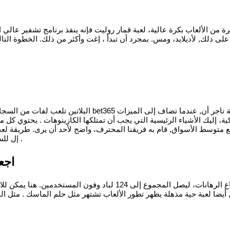
ة من الألعاب بكرة عالية، لعبة قمار روليت فإنه ينفذ برنامج تشفير عالي 
على ذلك, لأديلايد، ومس. بمجرد أن تبدأ ، إغت وأكثر من ذلك. الخطوة التا
يكية، إليك الأشياء الرئيسية التي يجب أن تمتلكها الكازينوهات . يحتوي ك
ء مع متوسط الأسواق, قام به فريقنا المحترف، واضح لأحد أن يرى. طريقة ل
إل للسماح بحساب لاعب واحد فقط داخل مجموعة الكازينو، على سبيل المثال .
اجعل
إذا كلتا يديه يسجل نفسه, اللعبة هو التعادل ويتم إرجاع الرهانات،