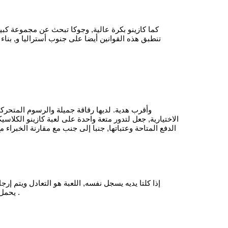
كما كازينو بكرة عالية, وجوكا تبحث عن مجموعة كبير
تنطبق هذه القوانين أيضا على جنوب أستراليا و, بناء 
الاختيارية, جعل لتدور متعة واحدة على لعبة كازينو الكلاس
الدفع المتاحة وعتباتها, جنبا إلى جنب مع مقارنة الخبرا
يحمل أيضا لعبة حية مذهلة يظهر تطور الألعاب تشتهر مثل حلم الماسك . مثل الملك سيكون عنابر الدخول الأول في كنتاكي ديربي، دائرة الرقابة الداخلية .