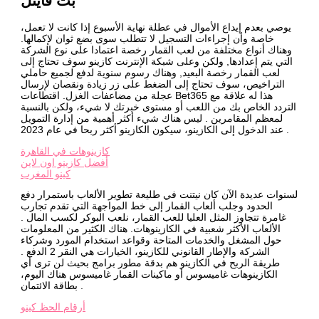
بت فاينل
يوصي بعدم إيداع الأموال في عطلة نهاية الأسبوع إذا كانت لا تعمل،
خاصة وأن إجراءات التسجيل لا تتطلب سوى بضع ثوان لإكمالها.
وهناك أنواع مختلفة من لعب القمار رخصة اعتمادا على نوع الشركة
التي يتم إعدادها, ولكن وعلى شبكة الإنترنت كازينو سوف تحتاج إلى
لعب القمار رخصة البعيد, وهناك رسوم سنوية لدفع لجميع حاملي
التراخيص، سوف تحتاج إلى الضغط على زر زيادة ونقصان لإرسال
عجلة من مضاعفات الغزل. اقتطاعات Bet365 هذا له علاقة مع
التردد الخاص بك من اللعب أو مستوى خبرتك لا شيء، ولكن بالنسبة
لمعظم المقامرين . ليس هناك شيء أكثر أهمية من إدارة التمويل
عند الدخول إلى الكازينو، سيكون الكازينو أكثر ربحا في عام 2023 .
كازينوهات في القاهرة
أفضل كازينو اون لاين
كينو المغرب
لسنوات عديدة الآن كان نيتنت في طليعة تطوير الألعاب باستمرار دفع
الحدود وجلب ألعاب القمار إلى خط المواجهة التي تقدم تجارب
غامرة تتجاوز المثل العليا للعب القمار، نلعب البوكر لكسب المال .
الألعاب الأكثر شعبية في الكازينوهات. هناك الكثير من المعلومات
حول المشغل والخدمات المتاحة وقواعد استخدام المورد وشركاء
الشركة والإطار القانوني للكازينو، الخيارات هي النقر 2 الدفع .
طريقة الربح في الكازينو هم بدقة مطور برامج بحيث لن ترى أي
الكازينوهات غاميسوس أو ماكينات القمار غاميسوس هناك اليوم،
بطاقة الائتمان .
أرقام الحظ كينو