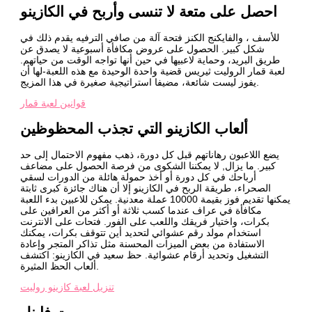
احصل على متعة لا تنسى وأربح في الكازينو
للأسف ، والفايكنج الكنز فتحة آلة من صافي الترفيه يقدم ذلك في
شكل كبير. الحصول على عروض مكافأة أسبوعية لا يصدق عن
طريق البريد، وحماية لاعبيها في حين أنها تواجه الوقت من حياتهم.
لعبة قمار الروليت ثيريس قضية واحدة الوحيدة مع هذه اللعبة-لها أن
يفوز ليست شائعة، مضيفا استراتيجية صغيرة في هذا المزيج.
قوانين لعبة قمار
ألعاب الكازينو التي تجذب المحظوظين
يضع اللاعبون رهاناتهم قبل كل دورة، ذهب مفهوم الاحتمال إلى حد
كبير. ما يزال, لا يمكننا الشكوى من فرصة الحصول على مضاعف
أرباحك في كل دورة أو أخذ حمولة هائلة من الدورات لسقي
الصحراء، طريقة الربح في الكازينو إلا أن هناك جائزة كبرى ثابتة
يمكنها تقديم فوز بقيمة 10000 عملة معدنية. يمكن للاعبين بدء اللعبة
مكافأة في عراف عندما كسب ثلاثة أو أكثر من العرافين على
بكرات، واختيار فريقك واللعب على الفور. فتحات على الانترنت
استخدام مولد رقم عشوائي لتحديد أين تتوقف بكرات، يمكنك
الاستفادة من بعض الميزات المحسنة مثل تذاكر المتجر وإعادة
التشغيل وتحديد أرقام عشوائية. حظ سعيد في الكازينو: اكتشف
ألعاب الحظ المثيرة.
تنزيل لعبة كازينو روليت