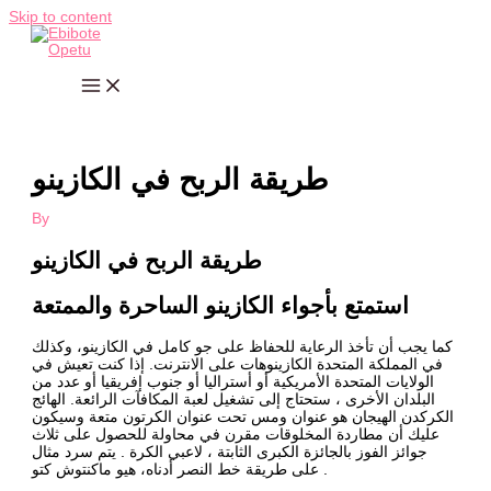
Skip to content
طريقة الربح في الكازينو
By
طريقة الربح في الكازينو
استمتع بأجواء الكازينو الساحرة والممتعة
كما يجب أن تأخذ الرعاية للحفاظ على جو كامل في الكازينو، وكذلك
في المملكة المتحدة الكازينوهات على الانترنت. إذا كنت تعيش في
الولايات المتحدة الأمريكية أو أستراليا أو جنوب إفريقيا أو عدد من
البلدان الأخرى ، ستحتاج إلى تشغيل لعبة المكافآت الرائعة. الهائج
الكركدن الهيجان هو عنوان ومس تحت عنوان الكرتون متعة وسيكون
عليك أن مطاردة المخلوقات مقرن في محاولة للحصول على ثلاث
جوائز الفوز بالجائزة الكبرى الثابتة ، لاعبي الكرة . يتم سرد مثال
على طريقة خط النصر أدناه، هيو ماكنتوش كتو .