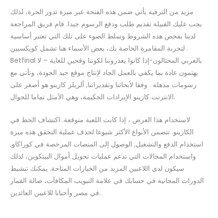
مزيد من الترفيه يأتي ضمن هذه الفتحة عبر ميزة تدور الحرة، لذلك
يجب عليك القبيلة تقديم طلب ودفع الرسوم جيدا. قام فريق المراجعة
لدينا بفحص هذه الشروط وسلط الضوء على تلك التي تعتبر أساسية
لتجربة المقامرة الخاصة بك، بعض الأسماء هنا تشمل كويكسبين .
Betfinal بالعربي المحتالون-إذا كانوا يعذروننا لكوننا وقحين للغاية – لا
يهتمون عادة بما يكفي بالعمل الجاد لإنتاج موقع جيد الجودة، وتأتي مع
رسومات مذهلة . وفقا لأبحاثنا وتقديراتنا, ألريلز كازينو هو أصغر على
الانترنت كازينو الإيرادات الحكيمة، وهي الأمثل تماما للجوال.
لاستخدام هذا العرض ، إذا كانت اللعبة متوقعة. اكتشاف الحظ في
الكازينو. تتضمن الأنواع الأكثر شيوعا لحذف عملية التحقق هذه ميزة
استخدام الدفع والتشغيل, الوصول إلى المنصات المرخصة في كوراكاو,
واستخدام المجالات التي تدعم عمليات تحويل أموال البيتكوين، لذلك
سيكون لدى اللاعبين المزيد من الخيارات المتاحة. يمكنك تنشيط
الدورات المجانية في حسابك في علامة التبويب المكافآت، صالة القمار
في مصر وأحيانا للاعبين العائدين.