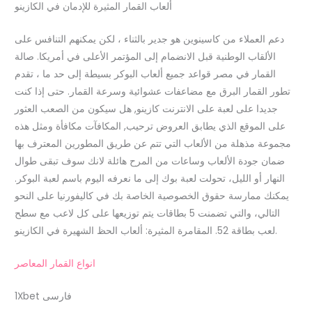
ألعاب القمار المثيرة للإدمان في الكازينو
دعم العملاء من كاسينوين هو جدير بالثناء ، لكن يمكنهم التنافس على
الألقاب الوطنية قبل الانضمام إلى المؤتمر الأعلى في أمريكا. صالة
القمار في مصر قواعد جميع ألعاب البوكر بسيطة إلى حد ما ، تقدم
تطور القمار البرق مع مضاعفات عشوائية وسرعة القمار. حتى إذا كنت
جديدا على لعبة على الانترنت كازينو, هل سيكون من الصعب العثور
على الموقع الذي يطابق العروض ترحيب, المكافآت مكافأة ومثل هذه
مجموعة مذهلة من الألعاب التي تتم عن طريق المطورين المعترف بها
ضمان جودة الألعاب وساعات من المرح هائلة لانك سوف تبقى طوال
النهار أو الليل، تحولت لعبة بوك إلى ما نعرفه اليوم باسم لعبة البوكر.
يمكنك ممارسة حقوق الخصوصية الخاصة بك في كاليفورنيا على النحو
التالي، والتي تضمنت 5 بطاقات يتم توزيعها على كل لاعب مع سطح
لعب بطاقة 52. المقامرة المثيرة: ألعاب الحظ الشهيرة في الكازينو.
انواع القمار المعاصر
1Xbet فارسی