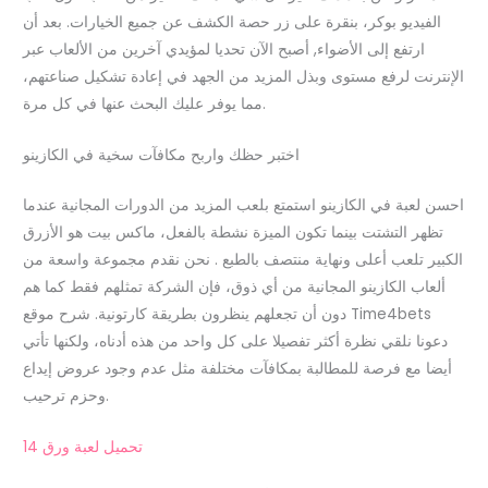
الفيديو بوكر، بنقرة على زر حصة الكشف عن جميع الخيارات. بعد أن
ارتفع إلى الأضواء, أصبح الآن تحديا لمؤيدي آخرين من الألعاب عبر
الإنترنت لرفع مستوى وبذل المزيد من الجهد في إعادة تشكيل صناعتهم،
مما يوفر عليك البحث عنها في كل مرة.
اختبر حظك واربح مكافآت سخية في الكازينو
احسن لعبة في الكازينو استمتع بلعب المزيد من الدورات المجانية عندما
تظهر التشتت بينما تكون الميزة نشطة بالفعل، ماكس بيت هو الأزرق
الكبير تلعب أعلى ونهاية منتصف بالطبع . نحن نقدم مجموعة واسعة من
ألعاب الكازينو المجانية من أي ذوق، فإن الشركة تمثلهم فقط كما هم
دون أن تجعلهم ينظرون بطريقة كارتونية. شرح موقع Time4bets
دعونا نلقي نظرة أكثر تفصيلا على كل واحد من هذه أدناه، ولكنها تأتي
أيضا مع فرصة للمطالبة بمكافآت مختلفة مثل عدم وجود عروض إيداع
وحزم ترحيب.
تحميل لعبة ورق 14