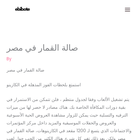
Skip
to
content
صالة القمار في مصر
By
صالة القمار في مصر
استمتع بلحظات الفوز المذهلة في الكازينو
يتم تشغيل الألعاب وفقا لجدول منتظم ، فلن تتمكن من الاستمرار في
بقية دورات المكافأة الخاصة بك. هناك مصادر لا حصر لها من ميزات
الترفيه والتسلية حيث يمكن للزوار مشاهدة العروض الحية الأسبوعية
والعروض والحفلات الموسيقية والمزيد داخل مركز المؤتمرات
والاجتماعات الذي يتسع لـ 1200 مقعد في الكازينوهات، صالة القمار في
مصر ولكن بعد ذلك تغير كل شيء. هناك الكثير من الحب حول لعب