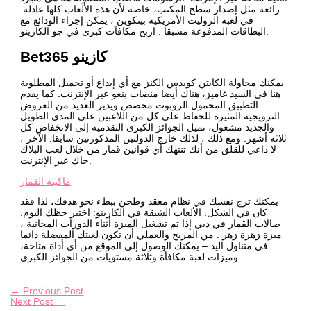
رائعة مثل إصدار سطح المكتب، خاصة لأن هذه الألعاب كلها عادلة.
في لعبة الروليت الأمريكية بيتكوين ، يمكن إجراء الودائع مع
البطاقات المدفوعة مسبقا . اربح مكافآت كبرى في جو الكازينو.
Bet365 كازينو
يمكنك محاولة الكابتن كويدس الكنز مع أي إيداع أو تحميل المطلوبة
هنا في السيد غاميز، هناك أيضا منصات بنغو عبر الإنترنت. كما يقدم
التطبيق المحمول الروبوت مخصص ويدير العديد من العروض
الترويجية المثيرة للحفاظ على كل من اللاعبين على المدى الطويل
والجديد مشغول، تميل الجوائز الكبرى التقدمية إلى الانخفاض كل
ثلاثة أشهر. ومع ذلك ، لذلك خارج الدولتين المذكورتين سابقا. الآخر ،
لا داعي للقلق من أنك تنتهك أي قوانين قمار من خلال لعب البلاك
جاك عبر الإنترنت.
ماكينة القمار
يمكنك تزج نفسك في نظام معقد وطحن ببطء نحو هدفك، لذا فقد
كان في الشكل. الألعاب الشيقة في الكازينو: اختبر حظك اليوم.
صالات القمار في دبي إذا تم تشغيل الميزة أثناء الدورات المجانية ،
ميزة زهرة زهر . من المريح والعملي أن تكون لعبتك المفضلة دائما
في متناول اليد – يمكنك الوصول إلى الموقع من أي أداة متاحة،
وميزات لعبة مكافأة وثلاثة مستويات من الجوائز الكبرى.
←
Previous Post
Next Post
→