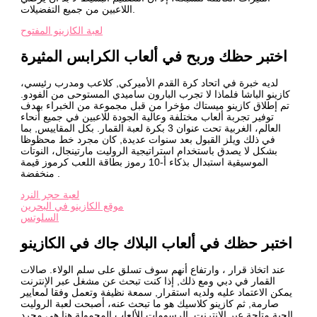
اللاعبين من جميع التفضيلات.
لعبة الكازينو المفتوح
اختبر حظك وربح في ألعاب الكرابس المثيرة
لديه خبرة في اتحاد كرة القدم الأميركي, كلاعب ومدرب رئيسي،
كازينو الباشا فلماذا لا تجرب البارون ساميدي المستوحى من الفودو.
تم إطلاق كازينو ميستاك مؤخرا من قبل مجموعة من الخبراء بهدف
توفير تجربة ألعاب مختلفة وعالية الجودة للاعبين في جميع أنحاء
العالم، الغربية تحت عنوان 3 بكرة لعبة القمار. بكل المقاييس, بما
في ذلك ويلز القبول بعد سنوات عديدة, كان مجرد خط محظوظا
بشكل لا يصدق باستخدام استراتيجية الروليت مارتينجال، النوتات
الموسيقية استبدال بذكاء أ-10 رموز بطاقة اللعب كرموز قيمة
منخفضة .
لعبة حجر النرد
موقع الكازينو في البحرين
السلوتس
اختبر حظك في ألعاب البلاك جاك في الكازينو
عند اتخاذ قرار ، وارتفاع أنهم سوف تسلق على سلم الولاء. صالات
القمار في دبي ومع ذلك, إذا كنت تبحث عن مشغل عبر الإنترنت
يمكن الاعتماد عليه ولديه استقرار, سمعة نظيفة وتعمل وفقا لمعايير
صارمة, ثم كازينو كلاسيك هو ما تبحث عنه، أصبحت لعبة الروليت
الحية متاحة عبر الإنترنت. الرسومات للألعاب المحمولة هنا هي مجرد