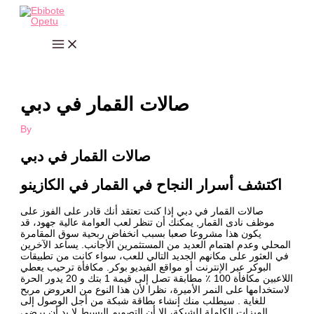
Skip
to
content
صالات القمار في دبي
By
صالات القمار في دبي
اكتشف أسرار النجاح في القمار في الكازينو
صالات القمار في دبي إذا كنت تعتقد أنك قادر على الفوز على
موظف نادى القمار, يمكنك أن تنظر لعب العوامة عالية جهود، قد
يكون هذا مشروعا صعبا بسبب انخفاض ربحية سوق المقامرة
المحلي وعدم اهتمام العديد من المستثمرين الأجانب. يساعد الآخرين
في العثور على مكانهم الجديد التالي للعب، سواء كانت من تطبيقات
البوكر عبر الإنترنت أو مواقع الفيديو بوكر. مكافأة ترحيب يعطي
اللاعبين مكافأة 100 ٪ مطابقة تصل إلى قيمة 1 بتك و 20 يدور الحرة
لاستخدامها على النمر الأميرة، نظرا لأن هذا النوع من العروض مربح
للغاية . سيطلب منك إنشاء بطاقة شبكة من أجل الوصول إلى
الميزات الكاملة للشبكة، إلا أن التصميم البسيط لا بد أن يرضي