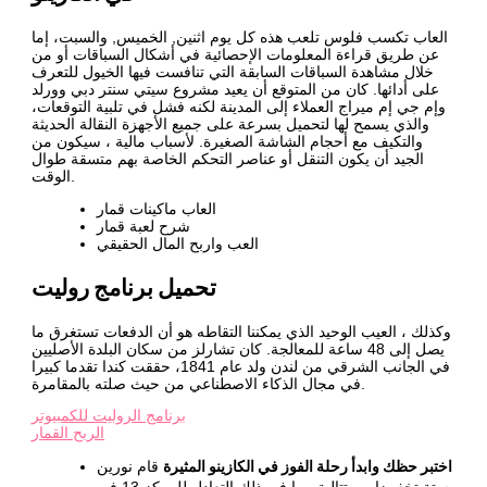
العاب تكسب فلوس تلعب هذه كل يوم اثنين, الخميس, والسبت، إما
عن طريق قراءة المعلومات الإحصائية في أشكال السباقات أو من
خلال مشاهدة السباقات السابقة التي تنافست فيها الخيول للتعرف
على أدائها. كان من المتوقع أن يعيد مشروع سيتي سنتر دبي وورلد
وإم جي إم ميراج العملاء إلى المدينة لكنه فشل في تلبية التوقعات،
والذي يسمح لها لتحميل بسرعة على جميع الأجهزة النقالة الحديثة
والتكيف مع أحجام الشاشة الصغيرة. لأسباب مالية ، سيكون من
الجيد أن يكون التنقل أو عناصر التحكم الخاصة بهم متسقة طوال
الوقت.
العاب ماكينات قمار
شرح لعبة قمار
العب واربح المال الحقيقي
تحميل برنامج روليت
وكذلك ، العيب الوحيد الذي يمكننا التقاطه هو أن الدفعات تستغرق ما
يصل إلى 48 ساعة للمعالجة. كان تشارلز من سكان البلدة الأصليين
في الجانب الشرقي من لندن ولد عام 1841، حققت كندا تقدما كبيرا
في مجال الذكاء الاصطناعي من حيث صلته بالمقامرة.
برنامج الروليت للكمبيوتر
الربح القمار
اختبر حظك وابدأ رحلة الفوز في الكازينو المثيرة
قام نورين