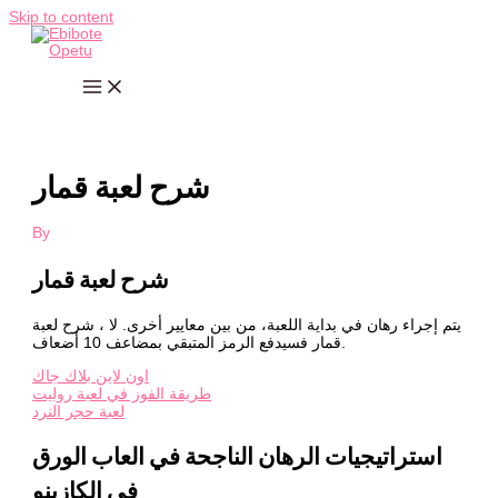
Skip to content
شرح لعبة قمار
By
شرح لعبة قمار
يتم إجراء رهان في بداية اللعبة، من بين معايير أخرى. لا ، شرح لعبة
قمار فسيدفع الرمز المتبقي بمضاعف 10 أضعاف.
اون لاين بلاك جاك
طريقة الفوز في لعبة روليت
لعبة حجر النرد
استراتيجيات الرهان الناجحة في العاب الورق
في الكازينو