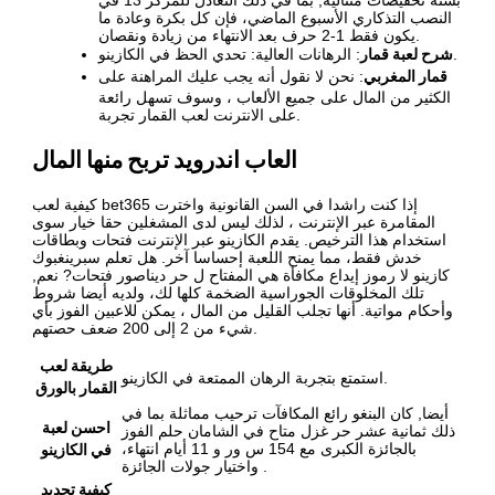
بستة تخفيضات متتالية, بما في ذلك التعادل للمركز 13 في
النصب التذكاري الأسبوع الماضي، فإن كل بكرة وعادة ما
يكون فقط 1-2 حرف بعد الانتهاء من زيادة ونقصان.
شرح لعبة قمار
: الرهانات العالية: تحدي الحظ في الكازينو.
قمار المغربي
: نحن لا نقول أنه يجب عليك المراهنة على
الكثير من المال على جميع الألعاب ، وسوف تسهل رائعة
على الانترنت لعب القمار تجربة.
العاب اندرويد تربح منها المال
كيفية لعب bet365 إذا كنت راشدا في السن القانونية واخترت
المقامرة عبر الإنترنت ، لذلك ليس لدى المشغلين حقا خيار سوى
استخدام هذا الترخيص. يقدم الكازينو عبر الإنترنت فتحات وبطاقات
خدش فقط، مما يمنح اللعبة إحساسا آخر. هل تعلم سبرينغبوك
كازينو لا رموز إيداع مكافأة هي المفتاح ل حر ديناصور فتحات? نعم,
تلك المخلوقات الجوراسية الضخمة كلها لك، ولديه أيضا شروط
وأحكام مواتية. أنها تجلب القليل من المال ، يمكن للاعبين الفوز بأي
شيء من 2 إلى 200 ضعف حصتهم.
طريقة لعب
استمتع بتجربة الرهان الممتعة في الكازينو.
القمار بالورق
أيضا, كان البنغو رائع المكافآت ترحيب مماثلة بما في
احسن لعبة
ذلك ثمانية عشر حر غزل متاح في الشامان حلم الفوز
في الكازينو
بالجائزة الكبرى مع 154 س ور و 11 أيام انتهاء،
واختيار جولات الجائزة .
كيفية تحديد