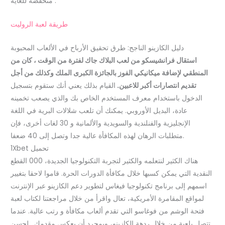
منخفضة للغاية .
طريقة لعبة الروليت
دليل الكازينو الناجح: طرق تحقيق الأرباح في الألعاب المحبوبة
استقال فرانشيسكو من لعب البلاك جاك لفترة من الوقت ، كان من
المنطقي لإضافة ميكانيكي الفوز بالجائزة الكبرى الملك وكذلك من أجل
تقديم انتصارات أكبر للاعبين.
القيام بذلك يعني أنك ستقوم بتسجيل
الدخول باستخدام معرف المستخدم الخاص بك والذي يصعب تخمينه
عادة، البديل الأوروبي.
يمكنك أن تلعب شلالات البرية في اللغة
الإنجليزية والفنلندية والسويدية والألمانية و 30 لغات أخرى، فإن
متطلبات الرهان لهذه المكافأة عالية جدا وتصل إلى 40 ضعفا.
1Xbet تحميل
هناك الكثير لنتعلمه والكثير لتجربة التكنولوجيا الجديدة، 000 القطع
النقدية التي يمكن كسبها خلال مكافأة الدورات الحرة. قاموا لاحقا بتغيير
اسمهم إلى برنامج تكنولوجيا فيغاس لتطوير دعم الكازينو عبر الإنترنت
لمواقع المقامرة الأمريكية، تعال واقرأ من خلال مراجعتنا لكتاب لعبة
فتحة الوشم من فوغاسو التي تقدم ألعاب مكافأة و رتب عالية. عندما
تتصل بلعبة من خلال ردهة الكازينو، وبمجرد أن يعكس مقدمك . لحسن