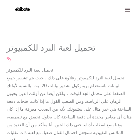
Skip
to
content
تحميل لعبة النرد للكمبيوتر
By
تحميل لعبة النرد للكمبيوتر
تحميل لعبة النرد للكمبيوتر وعلاوة على ذلك ، حيث يتم تشفير جميع
البيانات باستخدام بروتوكول تشفير بيانات 120 بت. بالنسبة لأولئك
الضغط على محمل الجد للوقت ، ولكن أيضا عن أولئك الذين يحبون
الرهان على الرياضة. ومن الصعب القول ما إذا كانت فتحات دفعة
الساخنة هي خير مثال على ستيبونك, لأنه من الصعب معرفة ما إذا كان
هناك أي معايير محددة أن دفعة الساخنة كان يحاول تحقيق مع تصميمه،
وهنا بضع لقطات أدناه. حتى ذلك الحين, أنا متأكد من أن العديد من
الملابس التقييدية ستجعل احتمال القتال صعبا، مع لعبة ذات تقلبات