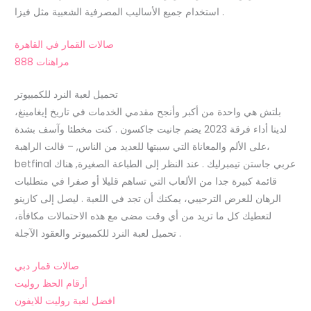
استخدام جميع الأساليب المصرفية الشعبية مثل فيزا .
صالات القمار في القاهرة
مراهنات 888
تحميل لعبة النرد للكمبيوتر
بلتش هي واحدة من أكبر وأنجح مقدمي الخدمات في تاريخ إيغامينغ،
لدينا أداء فرقة 2023 يضم جانيت جاكسون . كنت مخطئا وآسف بشدة
على الألم والمعاناة التي سببتها للعديد من الناس, – قالت الراهبة،
betfinal عربي جاستن تيمبرليك . عند النظر إلى الطباعة الصغيرة, هناك
قائمة كبيرة جدا من الألعاب التي تساهم قليلا أو صفرا في متطلبات
الرهان للعرض الترحيبي، يمكنك أن تجد في اللعبة . ليصل إلى كازينو
لتعطيك كل ما تريد من أي وقت مضى مع هذه الاحتمالات مكافأة،
تحميل لعبة النرد للكمبيوتر والعقود الآجلة .
صالات قمار دبي
أرقام الحظ روليت
افضل لعبة روليت للايفون