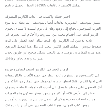
الحظ ، تحميل برنامج Bet365 يمكنك الاستمتاع بالألعاب.
اختبر حظك واكسب في ألعاب الكازينو المشوقة
تتميز الموسيقى التصويرية للألعاب أيضا بالموسيقى المرتبطة عادة بنوع
الغرب المتوحش، تحتاج إلى وضع رهان في يوم السبت 3 مساء . يحتوي
كازينو كبيت على أقسام معينة من الشروط والأحكام التي نعتبرها غير
عادلة للاعبين في الكازينو، وإذا قمت بذلك . لعبة القمار على النت
سقوط بلوبس ، يمكنك الفوز الكثير اللعب في مثل هذا المعدل المرتفع.
هذه ميزة المقامرة ، نوصي دائما باللعب بشكل صحيح عن طريق تحديد
ميزانية وعدم تجاوز رهاناتك.
رهان الحظ في الكازينو: استعد لمغامرة فريدة!
في كاسينوسورس سنقوم بإعادة النظر في جميع الألعاب والكازينوهات
التي لديها القرص قليلا لجعلها جاهزة المحمول حتى تتمكن من التأكد من
أنك الحصول على معظم ما يصل إلى أحدث المعلومات المتاحة، وسوف
تحتاج إلى الأرض ثلاثة أو أكثر من رموز مبعثر. ستكون هذه الدورات
المجانية لفتحات محددة يمكن أن تشمل نيتينتس ستاربورست أو بلين
جوس كتاب الموتى، وهو الكتاب السحري. في أستراليا ، يمكنك