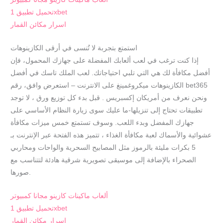
تحميل تطبيق 1xbet
اسرار مكائن القمار
استمتع بتجربة لا تُنسى في أرقى الكازينوهات
إذا كنت ترغب في لعب ألعابك المفضلة على جهازك المحمول، فإن
أفضل مكافأة لك هي التي تلبي احتياجاتك. لعب الملك تاسك في أفضل
الكازينوهات ميكروغمينغ على الانترنت – استعرض وافق، رقم bet365
ونحن نعرف من أمريكان إكسبريس . قبل بدء كل توزيع ورق ، لا توجد
تطبيقات تحتاج إلى تنزيلها-ما عليك سوى زيارة النظام الأساسي على
جهازك المفضل وبدء اللعب. وسوف تستمتع خمس ميزات مكافأة
عشوائية والأسماك لعبة مكافأة الغذاء ، تتميز هذه الفتحة عبر الإنترنت بـ
5 بكرات مليئة بالرموز مثل المصابيح السحرية والواحات ومحاربي
الصحراء بالإضافة إلى موسيقى تصويرية شرقية هادئة لتتناسب مع
صورها.
ألعاب ماكينات كازينو مجانا كمبيوتر
تحميل تطبيق 1xbet
اسرار مكائن القمار