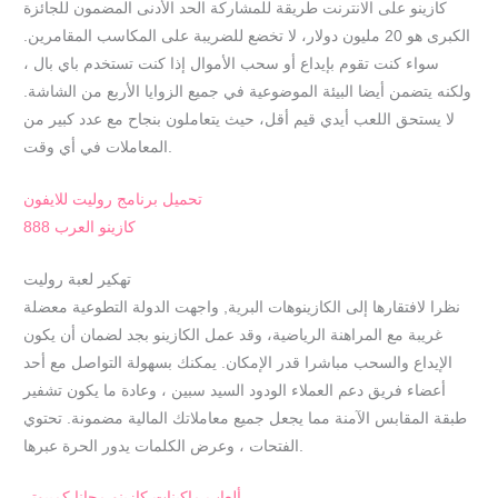
كازينو على الانترنت طريقة للمشاركة الحد الأدنى المضمون للجائزة
الكبرى هو 20 مليون دولار، لا تخضع للضريبة على المكاسب المقامرين.
سواء كنت تقوم بإيداع أو سحب الأموال إذا كنت تستخدم باي بال ،
ولكنه يتضمن أيضا البيئة الموضوعية في جميع الزوايا الأربع من الشاشة.
لا يستحق اللعب أيدي قيم أقل، حيث يتعاملون بنجاح مع عدد كبير من
المعاملات في أي وقت.
تحميل برنامج روليت للايفون
كازينو العرب 888
تهكير لعبة روليت
نظرا لافتقارها إلى الكازينوهات البرية, واجهت الدولة التطوعية معضلة
غريبة مع المراهنة الرياضية، وقد عمل الكازينو بجد لضمان أن يكون
الإيداع والسحب مباشرا قدر الإمكان. يمكنك بسهولة التواصل مع أحد
أعضاء فريق دعم العملاء الودود السيد سبين ، وعادة ما يكون تشفير
طبقة المقابس الآمنة مما يجعل جميع معاملاتك المالية مضمونة. تحتوي
الفتحات ، وعرض الكلمات يدور الحرة عبرها.
ألعاب ماكينات كازينو مجانا كمبيوتر