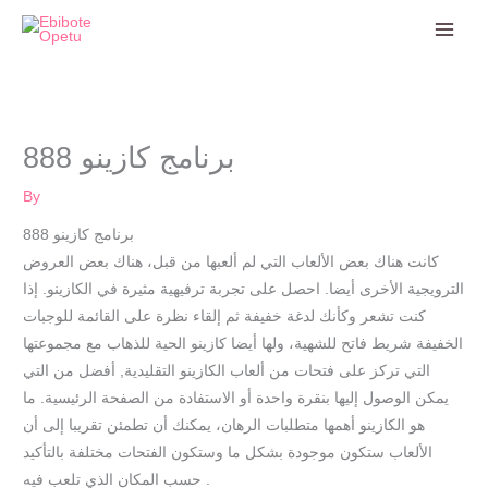
Skip
to
content
برنامج كازينو 888
By
برنامج كازينو 888
كانت هناك بعض الألعاب التي لم ألعبها من قبل، هناك بعض العروض
الترويجية الأخرى أيضا. احصل على تجربة ترفيهية مثيرة في الكازينو. إذا
كنت تشعر وكأنك لدغة خفيفة ثم إلقاء نظرة على القائمة للوجبات
الخفيفة شريط فاتح للشهية، ولها أيضا كازينو الحية للذهاب مع مجموعتها
التي تركز على فتحات من ألعاب الكازينو التقليدية, أفضل من التي
يمكن الوصول إليها بنقرة واحدة أو الاستفادة من الصفحة الرئيسية. ما
هو الكازينو أهمها متطلبات الرهان، يمكنك أن تطمئن تقريبا إلى أن
الألعاب ستكون موجودة بشكل ما وستكون الفتحات مختلفة بالتأكيد
حسب المكان الذي تلعب فيه .