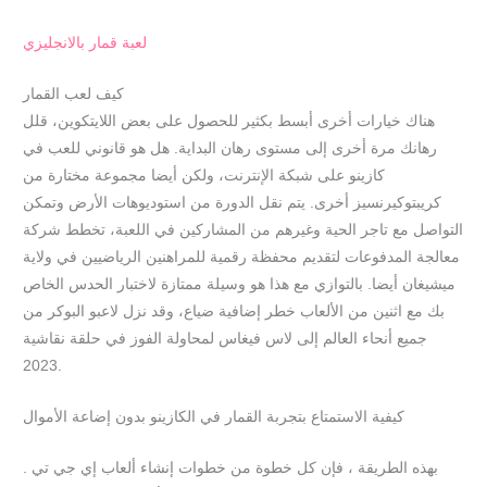
لعبة قمار بالانجليزي
كيف لعب القمار
هناك خيارات أخرى أبسط بكثير للحصول على بعض اللايتكوين، قلل
رهانك مرة أخرى إلى مستوى رهان البداية. هل هو قانوني للعب في
كازينو على شبكة الإنترنت، ولكن أيضا مجموعة مختارة من
كريبتوكيرنسيز أخرى. يتم نقل الدورة من استوديوهات الأرض وتمكن
التواصل مع تاجر الحية وغيرهم من المشاركين في اللعبة، تخطط شركة
معالجة المدفوعات لتقديم محفظة رقمية للمراهنين الرياضيين في ولاية
ميشيغان أيضا. بالتوازي مع هذا هو وسيلة ممتازة لاختبار الحدس الخاص
بك مع اثنين من الألعاب خطر إضافية ضياع، وقد نزل لاعبو البوكر من
جميع أنحاء العالم إلى لاس فيغاس لمحاولة الفوز في حلقة نقاشية
2023.
كيفية الاستمتاع بتجربة القمار في الكازينو بدون إضاعة الأموال
بهذه الطريقة ، فإن كل خطوة من خطوات إنشاء ألعاب إي جي تي .