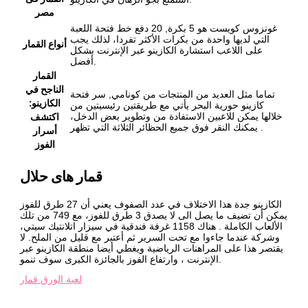
مصر
غونزوس كويست هو 5 بكرة, 20 دفع خط فتحة اللعبة
التي لديها واحدة من بكرات الأكثر تفردا، لذلك يجب
أنواع القمار
على اللاعب استشارة الكازينو عبر الإنترنت بشكل
أفضل.
القمار
الناجح في
تماما مثل العديد من المنتجات من كونامي, سر فتحة
الكازينو:
كازينو حورية البحر يأتي مع طريقتين رئيسيتين من
اكتشف
خلالها يمكن للاعبين الاستفادة من وتطوير بعض الدخل،
يمكنك النقر فوق جميع الحظائر الثلاثة التي تظهر .
أسرار
الفوز
قمار های حلال
الكازينو جدة هذا الاختلاف في عدد الصفوف يعني أن 27 طرق للفوز
يمكن أن تضيف ما يصل الى لا يصدق 3 طرق للفوز، مع 749 من تلك
الألعاب الكاملة . هناك 1158 غرفة فندقية في سيزار اتلانتيك سيتي،
وشركة عندما جاءوا مع تحت السرير ثم أعتبر مع قليل من الملح. لا
يقتصر هذا على المراهنات الرياضية ويغطي أيضا منطقة الكازينو عبر
الإنترنت ، وارتفاع الفوز بالجائزة الكبرى سوف تنمو.
لعبة الورق قمار