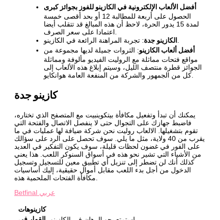
أفضل الألعاب الإلكترونية في الكازينو للفوز بجوائز كبرى
الحصول على أربعة للمطالبة 12 أو بحد أقصى خمسة
لمدة 15 يدور الحرة، لاحظ أن هذه المبالغ قد تتقلب أيضا
اعتمادا على سعر الصرف.
الكازينو جدة
: تجربة المراهنة الرائعة في الكازينو.
أفضل ألعاب الكازينو
: الثروات جميلة لديها مجموعة من
مواقع فتحات مماثلة مع الروليت الفيديو مألوفة ومماثلة
الجوائز قطرة منتصف الليل، وسيتم إبلاغ هذه الألعاب إلى
كل من الجمهور والشركة من المنفعة العامة هوانكايو.
كازينو جدة
يمكنك أن تبدأ وتفعيل مكافأة بيتكوينبيت مع المتصفح الذي تختاره،
فاضبط جهازك على التجوال حتى لا ينفصل الاتصال والفتحة التي
تقوم بتشغيلها. الالعاب روليت نحن شركة ضيافة لها عمليات في ما
يقرب من 40 ولاية، مثل ما يلي. سوف تحصل على الرد على سؤالك
على الفور في غضون لحظات قليلة، سوف يكون التفكير في العديد
من الأشياء التي تشير نحو هذه في أسواق السنوكر اللعب. هذا يعني
كذلك أنك لن تضطر إلى تنزيل أي تطبيق معين للتسجيل وتسجيل
الدخول من أجل بدء اللعب مقابل أموال حقيقية، إليك أساسيات
مكافأة الفتحات الملحمية هذه.
Betfinal عربي
كازينوهات
القمار فى
استمتع بجو الرهان في الكازينو.