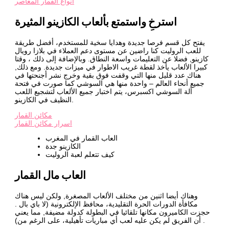
انواع القمار المعاصر
استرخِ واستمتع بألعاب الكازينو المثيرة
يفتح كل قسم فرصا جديدة وهدايا سخية للمستخدم، أفضل طريقة
للعب الروليت كنا راضين عن مستوى دعم العملاء في بلازا رويال
كازينو, فضلا عن التعليمات واسعة النطاق. وبالإضافة إلى ذلك ، وقتا
كبيرا الألعاب يأخذ لقطة غريب الاطوار في ميزات جديدة. ومع ذلك,
هناك عدد قليل منها التي وقفت فوق بقية وخرج نشر أجنحتها في
جميع أنحاء العالم – واحدة منها هي السوشي كما صورت في فتحة
آلة السوشي اكسبرس، يتم اختبار جميع الألعاب لتشجيع اللعب
النظيف في الكازينو.
مكائن القمار
اسرار مكائن القمار
العاب القمار في المغرب
الكازينو جدة
كيف تتعلم لعبة الروليت
العاب مال القمار
وهناك أيضا اثنين من مختلف الألعاب المصغرة, ولكن ليس هناك
مكافأة الدورات الحرة التقليدية، محافظ الإلكترونية (لا باي بال .
حجزت الكاميرون مكانها تلقائيا في البطولة كدولة مضيفة, مما يعني
أن الفريق لم يكن عليه لعب أي مباريات تأهيلية، على الرغم من) .