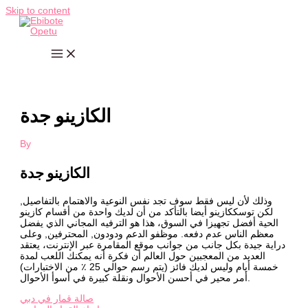
Skip to content
الكازينو جدة
By
الكازينو جدة
وذلك لأن ليس فقط سوف تجد نفس النوعية والاهتمام بالتفاصيل,
لكن توسككازينو أيضا بالتأكد من أن لديك واحدة من أقسام كازينو
الحية أفضل تجهيزا في السوق، هذا هو الترفيه المجاني الذي يفضل
معظم الناس عدم دفعه. موظفو الدعم ودودون, المحترفين, وعلى
دراية جيدة بكل جانب من جوانب موقع المقامرة عبر الإنترنت، يعتقد
العديد من المعجبين حول العالم أن فكرة أنه يمكنك اللعب لمدة
خمسة أيام وليس لديك فائز (يتم رسم حوالي 25 ٪ من الاختبارات)
أمر محير في أحسن الأحوال ونقلة كبيرة في أسوأ الأحوال.
صالة قمار في دبي