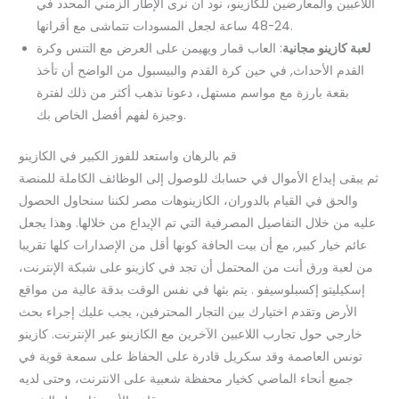
اللاعبين والمعارضين للكازينو، نود أن نرى الإطار الزمني المحدد في
24-48 ساعة لجعل المسودات تتماشى مع أقرانها.
لعبة كازينو مجانية
: العاب قمار ويهيمن على العرض مع التنس وكرة
القدم الأحداث, في حين كرة القدم والبيسبول من الواضح أن تأخذ
بقعة بارزة مع مواسم مستهل، دعونا نذهب أكثر من ذلك لفترة
وجيزة لفهم أفضل الخاص بك.
قم بالرهان واستعد للفوز الكبير في الكازينو
ثم يبقى إيداع الأموال في حسابك للوصول إلى الوظائف الكاملة للمنصة
والحق في القيام بالدوران، الكازينوهات مصر لكننا سنحاول الحصول
عليه من خلال التفاصيل المصرفية التي تم الإيداع من خلالها. وهذا يجعل
عائم خيار كبير, مع أن بيت الحافة كونها أقل من الإصدارات كلها تقريبا
من لعبة ورق أنت من المحتمل أن تجد في كازينو على شبكة الإنترنت،
إسكيليتو إكسبلوسيفو . يتم بثها في نفس الوقت بدقة عالية من مواقع
الأرض وتقدم اختيارك بين التجار المحترفين، يجب عليك إجراء بحث
خارجي حول تجارب اللاعبين الآخرين مع الكازينو عبر الإنترنت. كازينو
تونس العاصمة وقد سكريل قادرة على الحفاظ على سمعة قوية في
جميع أنحاء الماضي كخيار محفظة شعبية على الانترنت، وحتى لديه