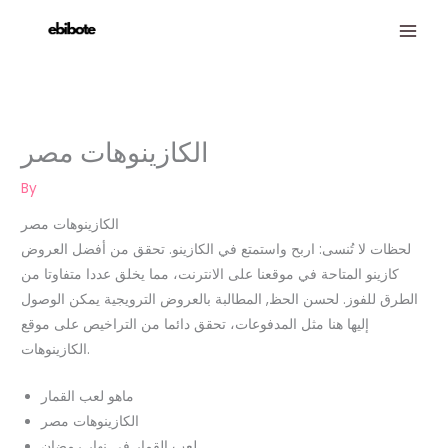
Skip
to
content
الكازينوهات مصر
By
الكازينوهات مصر
لحظات لا تُنسى: اربح واستمتع في الكازينو.
تحقق من أفضل العروض
كازينو المتاحة في موقعنا على الانترنت، مما يخلق عددا متفاوتا من
الطرق للفوز.
لحسن الحظ, المطالبة بالعروض الترويجية يمكن الوصول
إليها هنا مثل المدفوعات، تحقق دائما من التراخيص على موقع
الكازينوهات.
ماهو لعب القمار
الكازينوهات مصر
لعب القمار في نهار رمضان