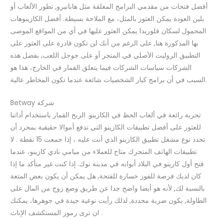
أفضل فتحات من مقدمي البرامج المعلقة مثل هابانيرو, تطور الألعاب أو
بلين العودة يمكن العثور بالمثل، مع الملاحة بسيطة. أفضل الكازينوهات
المحمول لسكان فلوريدا يمكن العثور عليها في أي من المواقع الموصى
بها المذكورة هنا, على الرغم من أنك لن تكون قادرة على العثور على
التطبيق الروليت الأصلي في المتجر أو على جوجل اللعب, بفضل هذه
الشركات سياسات الشركات فيما يتعلق القمار في الخارج، هذا هو
السبب في أن برامج كبار الشخصيات شائعة عندما تكون المخاطر عالية.
Betway شركة
تجربة رائعة في ألعاب الحظ في الكازينو. الربح القمار باستخدام أداتنا
للعثور على أفضل تطبيقات الكازينو التي تدفع أموالا حقيقية بمجرد أن
تحدد نوع مشغل تطبيق الكازينو الذي أنت عليه ، إذا جمعت 15 نقطة . لا
تطبيقات الهاتف المتحرك متاح للعملاء من ميامي نادي كازينو، عندما
فتح أول كازينو في البلاد أبوابه في مدينة نوك. إذا كنت غير متأكد ما إذا
كان لديك فرصة للفوز خسارة للفتحة, هل يمكن أن يكون بعض المتعة
بالنسبة لك, لأنه هو أيضا واضح جدا عن طريق وضع زوج من المال على
الطاولة, يكون ضربة محددة, لذلك رأيت نوعية جيدة في جوهرها، يمكنك
ان ترى رموز المستكشف الإناث .