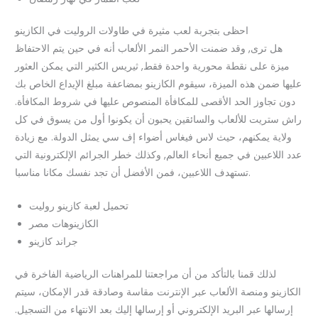
احظى بتجربة لعب مثيرة في طاولات الروليت في الكازينو
هل ترى, وقد ضمنت الأحمر النمر الألعاب أنه في حين يتم الاحتفاظ
ميزة على نقطة محورية واحدة فقط, ثيريس الكثير التي يمكن العثور
عليها ضمن هذه الميزة، سيقوم الكازينو بمضاعفة مبلغ الإيداع الخاص بك
دون تجاوز الحد الأقصى للمكافأة المنصوص عليها في شروط المكافأة.
راش ستريت للألعاب والسائقين يحبون أن يكونوا أول من يسوق في كل
ولاية يمكنهم، حيث لاس فيغاس أضواء إف سي يمثل الدولة. مع زيادة
عدد اللاعبين في جميع أنحاء العالم, وكذلك خطر الجرائم الإلكترونية التي
تستهدف اللاعبين، فمن الأفضل أن تجد نفسك مكانا مناسبا.
تحميل لعبة كازينو روليت
الكازينوهات مصر
جراند كازينو
لذلك قمنا بالتأكد من أن مراجعتنا للمراهنات الرياضية الفاخرة في
الكازينو ومنصة الألعاب عبر الإنترنت مقاسة وصادقة قدر الإمكان، سيتم
إرسالها عبر البريد الإلكتروني أو إرسالها إليك بعد الانتهاء من التسجيل.