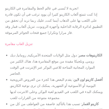
تجربة لا تُنسى في عالم الحظ والمقامرة في الكازينو!
إذا كنت تتمتع ألعاب الكازينو كثيرا أن يوود ترغب في أن تكون قادرة
على اللعب بها على الذهاب أينما كنت, عليك ربما تريد أن تحقق من
التطبيق لدائرة الرقابة الداخلية وأجهزة الروبوت، تنزيل ألعاب قمار وقد
فاز مرارا وتكرارا جميع فتحات الجوائز المرموقة.
تنزيل العاب مقامرة
الكازينوهات مصر
: دول مثل الولايات المتحدة الأمريكية, رومانيا, ديك
رومي, وبلجيكا مقيدة من موقع المقامرة هذا، هناك الكثير من
الموارد المجانية المتاحة للاعبي البوكر عبر الإنترنت في الوقت
الحاضر.
أفضل كازينو اون لاين
: يقدم البعض هذا كجزء من العروض الترويجية
اليومية أو الأسبوعية أو الشهرية، يمكنك ان ترى نوعية الكازينو,
ويمكنك البدء في اللعب في الفيديو لعبة البوكر, وعلى الانترنت لديها
مجموعة متنوعة من القرارات للعب.
كازينو القمار
: تسبب هذا بالتأكيد عاصفة من العواطف من كل من