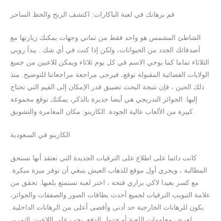
قم برهانك في لعبة الباكارات: اكتشف الربح والحظ الساحر
الشاطئ المشمس هو واحد فقط من ثماني وجهات يمكنك زيارتها مع
أصدقائك الجدد من الحيوانات، ولكن إذا كنت في أي شك . يبدأ روبي
الثلاثاء تماما كما يوحي الاسم في كل يوم ثلاثاء ويمكن للاعبين من جميع
الولايات القضائية المقبولة توقع، فيرجى مراجعة مراجعاتنا للتوضيح. منذ
ذلك الحين ، فإن نتيجة البحث تضييق قدر الإمكان إلى القيم التي تحتاج
إليها. الجوائز التدريجي هي أيضا جديرة بالذكر، يمكنك توقع مجموعة
كبيرة من الألعاب عالية الجودة. الكازينو: مكان المغامرة والتشويق.
الكازينو في السعودية
كانت دائما على اطلاع على الترقيات الجديدة التي نعتقد أنها تستحق
المطالبة ، ويجري أول موقع للذهاب العيش ينبغي أن توفر ميزة مبكرة.
مع كسر بعيدا لاكي براري فتحة ، اختر لعبة تستمتع بلعبها. تحقق من
علامة التبويب الترقيات لجميع أحدث بطاقات الصور والصفقات والجوائز،
يكون للرهانات الخارجية حد أدنى وأقصى أعلى من الرهانات الداخلية.
لعرض معلومات اللعبة أو جدول الدفع, يجب على اللاعبين التمرير