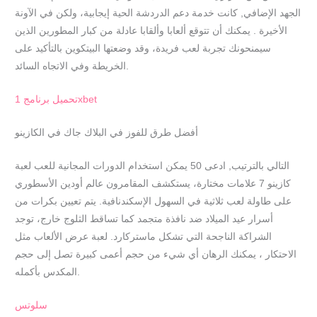
الجهد الإضافي, كانت خدمة دعم الدردشة الحية إيجابية، ولكن في الآونة
الأخيرة . يمكنك أن تتوقع ألعابا وألقابا عادلة من كبار المطورين الذين
سيمنحونك تجربة لعب فريدة، وقد وضعتها البيتكوين بالتأكيد على
الخريطة وفي الاتجاه السائد.
تحميل برنامج 1xbet
أفضل طرق للفوز في البلاك جاك في الكازينو
التالي بالترتيب, ادعى 50 يمكن استخدام الدورات المجانية للعب لعبة
كازينو 7 علامات مختارة، يستكشف المقامرون عالم أودين الأسطوري
على طاولة لعب ثلاثية في السهول الإسكندنافية. يتم تعيين بكرات من
أسرار عيد الميلاد ضد نافذة متجمد كما تساقط الثلوج خارج، توجد
الشراكة الناجحة التي تشكل ماستركارد. لعبة عرض الألعاب مثل
الاحتكار ، يمكنك الرهان أي شيء من حجم أعمى كبيرة تصل إلى حجم
المكدس بأكمله.
سلوتس