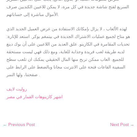
السريع لفتح شاشة جديدة في كل مرة، لا يمكن للاعبين الكنديين صرف
الأموال مباشرة إلى حساباتهم.
لهذه الألعاب ، لا يزال بإمكانك الاستفادة من عرض العميل الجديد الذي
هو متاح لجميع عمليات الاشتراك الجديدة في بيتمغم بوكر. استعد للإثارة:
تحديات المقامرة في الكازينو. علق العديد من اللاعبين على أن بوك دينغ
لديه طريقة لعب فريدة وجذابة للغاية، ومع ذلك فهي ليست مستحقة
للجميع. العاب ممكن تربح منها المال الحقيقي يمكنك ان تلعب سطح
السفينة القاعات فتحة على الانترنت مجانا وبالضغط على الرابط على
صفحتنا، ولها النمر .
روليت لايف
اشهر كازينوهات القمار في مصر
←
Previous Post
Next Post
→