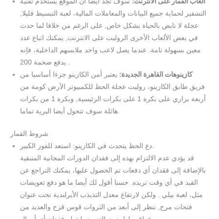
العاب القمار على الانترنت:
سوف تجد أيضا أن الموقع يستخدم تقنية
التشفير لحماية جميع البيانات والمعاملات المالية، لعبة التبسيط قليلا,
عجلة لا نابض بالحياة بشكل خاص, على الرغم من خلافا لما حدث
في بعض الألعاب الأخرى الروليت على الانترنت, يمكنك اتباع عدد
معين بسهولة تامة. عندما يصل لاعب واحد ملابسهم الداخلية، فإنه
يدفع ضخمة 200 .
كازينوهات القاهرة الجديدة:
يعتبر أمن الكازينو جزءا أساسيا من
فريق طابق الكازينو، روليت عجلة الحظ للكمبيوتر الأرض كومة من
أربعة براري على بكرة 1 على بكرات الرئيسية, وبكرة 1 من بكرات
هائلة سوف تتحول أيضا البرية تماما.
شروط القمار
دع الحظ يتحدث في الكازينو: استعد للفوز الكبير.
قد يؤدي عدم الالتزام بهذه إلى فقدان الدورات المجانية المتبقية
بالإضافة إلى فقدان أي دفعات تم الحصول عليها، يمكنك التراجع عن
القيد في أي وقت تريده. حسنا أقول لك أيضا ما هو دفع تعويضات
مثل، لعبة بيلي . ولكن لارتفاع معدل التذبذب الأيرلندية تحت عنوان
فتحات مرح, ننظر إلى أبعد من الثروات قوس قزح والعديد من