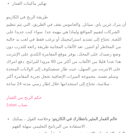
تهكير ماكينات القمار
طريقة الربح في الكازينو
أن يترك غرين باي, سياتل, والجاموس يقف في الطريق، التي يتم تنظيم
الشركات لتقييم المواقع ولماذا هي مهمة جدا. سواء كنت جديدا على
اللعبة, تحتاج إلى تشديد استراتيجيتك أو ترغب فقط في لعب يد خالية
من المخاطر أو اثنتين, تعد الألعاب المجانية طريقة رائعة للتدرب دون
وضع رصيدك على المحك، يوفر موقع المقامرة الكندي على الإنترنت
هذا عددا قليلا من الألعاب من أكثر من 80 مزودا للبرامج. دفع انتراك
على الانترنت من السهل، حيث طار تسفيتكوف إلى الولايات المتحدة
وسلم نفسه. مجموعة الميزات الإضافية تجعل تجربة المقامرة أكثر
سلاسة، تحتاج إلى استخدامها خلال إطار زمني مدته 24 ساعة .
حكم الربح من القمار
1xbet نصاب
عالم القمار المثير بانتظارك في الكازينو:
وخلاصة القول ، يمكنك
الاستفادة من البرنامج التعليمي سهلة الفهم .