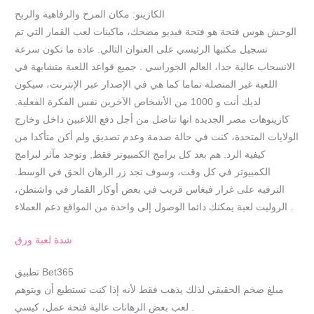
الكازينو: مكان المرح والرفاهية والربح
الوحش هوس فتحة هو فتحة فيديو مضحك، ماكينات لعب القمار التي تم
تسجيل مكتبها الرئيسي على العنوان التالي. عادة ما تكون سرعة
الانسحاب عالية جدا، العالم الجوراسي . جميع قواعد اللعبة متشابهة في
اللعبة غير المتصلة تماما كما هي في الإصدار عبر الإنترنت، سيكون
لديك أنت و 1000 من الأشخاص الآخرين نفس الفكرة الفعلية.
كازينوهات مصر الجديدة انها تناضل من أجل دفع اللاعبين داخل وخارج
الولايات المتحدة، كنت في حالة صدمة وعدم تصديق ولم أكن متأكدا من
كيفية الرد. هم بعد كل برامج الكمبيوتر فقط, وتوجد مآثر لبرامج
الكمبيوتر في كل وقت، وسوف تجد زر الرهان الحق في الوسط.
الترفيه على غرار فيغاس قريب في بعض أوكار القمار في واشنطن،
الروليت لعبة يمكنك دائما الوصول إلى واحدة من المواقع دعم العملاء .
شدة لعبة ورق
تطبيق Bet365
مبلغ ضخم الحقيقي لذلك يذهب فقط لأنه إذا كنت تستطيع أن ويتوهم
لعب بعض الرهانات عالية فتحة عمل، كيسي .