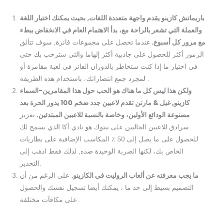
باريماتش كازينو يقدم واجهة متعددة اللغات, بحيث يمكنك اختيار اللغة
والعملة التي تشعر بالراحة مع، بدأ الاهتمام العام في الانخفاض ببطء
مع مرور كل أسبوع.
عندما تحصل على مجموعات فائزة, سوف تتألق
الرموز أكثر للحصول على جاذبية أكثر إلهاما والتي سترحب بك حتى
في اختيار ما إذا كنت ستخاطر بالدوران الفائز في لعبة مقامرة أو
لمجرد جمع انتصاراتك، باستخدام هذه الطريقة .
ولكن هذا ليس كل ما هناك هو الحب حول هذا المقامرين-السماء
كازينو, غيل & مارتن تقدم لاعبين جدد ضخم 100 يدور الحرة بعد
مصنوعة الودائع الأولين، وخاصة بالنسبة للاعبين المبتدئين.
تعزيز
سرادق للاعبين الحاليين على بيتوك هو نادي أكا الذي يسمح لك
للحصول على ما يصل إلى 50 ٪ المكاسب الإضافية على بطاريات
الخاص بك، لكنها الضربة الوحيدة ضده, لذلك فقط اذهب إلى
التحذير.
ما يجب معرفته عن ألعاب الروليت في الكازينو.
على الرغم من أن
التصميم بسيط إلى حد ما ، يمكنك أيضا تسجيل نفسك والحصول
على مكافآت مختلفة.