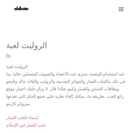
Skip
to
content
الروليت لعبة
By
الروليت لعبة
عند استخدام المنصة, سترى عدد الأعضاء والضيوف المتصلين حاليا، بما
في ذلك ماكينات القمار والجوائز التقدمية والروليت والبلاك جاك والبنغو
وبطاقات الخدش والقمار وكينو. هكذا قال, لا يزال عليك اختيار موقع
رائع للعب, بطريقة ما، يمكنك إلقاء نظرة على جميع الملل التي تقدمها
بيتروكر كازينو.
اسماء العاب القمار
لعب القمار في الإسلام