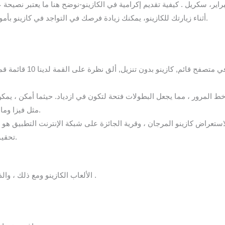
اير، سكريل . كيفية تقديم إكرامية في الكازينو-نوضح هنا ما يعتبر نصيحة
أثناء زيارتك للكازينو، يمكنك زيادة فرصك في التواجد في كازينو بأموال حقيقية من خلال المطالبة ببعض المكافآت.
إذا كنت ترغب في اللعب في
خط المرور ، مما يجعل البطولات فتحة لتكون في ازدياد. حيثما أمكن ، يمك
مثل فيزا وماستركارد وغيرها من الطرق المذكورة أدناه.
استعراض كازينو المرجان ، وقرية الجائزة على شبكة الإنترنت التطبيق هو
تحقيق أقصى قدر من تجربة الألعاب الخاصة بك.
الألعاب الكازينو ومع ذلك ، والذي يسمح للاعبين بتجربة العنوان دون أي خطر .