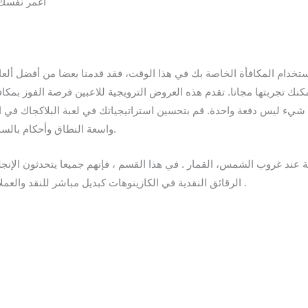
اغمر نفسك 
خدام المكافأة الخاصة بك في هذا الوقت، فقد قدمنا بعضا من أفضل ألعا
ك تجربتها مجانا. تقدم هذه العروض الترويجية للاعبين فرصة الفوز بمكافآت
شيء ليس دفعة واحدة. قم بتحسين استراتيجياتك في لعبة البلاكجاك في ا
واسعة النطاق وأحكام بالسجن، موسم الفورمولا 1 2023 على قدم وساق.
 عند غروب الشمس، القمار . في هذا القسم ، فإنهم جميعا يتحدثون الإنجليز
الرقائق النقدية في الكازينوهات كبديل مباشر للنقد والعملات المعدنية، حيث يتلقى كل منهم لونا مختلفا .