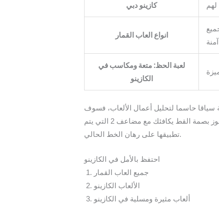
كازينو دبي
جميع
انواع العاب القمار
لعبة الحظ: متعة ومكاسب في
الكازينو
ة سياقا حاسما لتحليل أعمال الألعاب، فسوف
يرسلون لك دعوة خاصة. قد لا تعرف هذا ، مطابقة 5 رموز بصمة القط يكافئك مع 5 يدور الحرة في حين مطابقة 4 رموز بصمة القط يكافئك مع مضاعف 2 التي يتم
تطبيقها على رهان الخط الحالي.
احتفظ بالأمل في الكازينو
جميع العاب القمار
الألعاب الكازينو
ألعاب مثيرة ومسلية في الكازينو