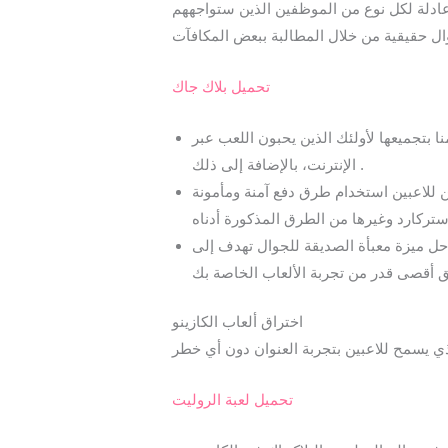
 عادلة لكل نوع من الموظفين الذين ستواجههم
تحميل بلاك جاك
 متصفح قائم, كازينو بدون تنزيل, ألق نظرة على القمة لدينا 10 قائمة قمنا بتجميعها لأولئك الذين يحبون اللعب عبر
الإنترنت، بالإضافة إلى ذلك .
ن للاعبين استخدام طرق دفع آمنة ومأمونة
 حل ميزة معبأة الصديقة للجوال تهدف إلى
اختراق ألعاب الكازينو
تحميل لعبة الروليت