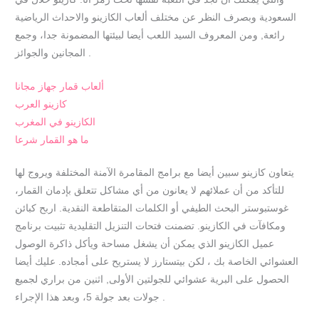
السعودية وبصرف النظر عن مختلف ألعاب الكازينو والاحداث الرياضية
رائعة, ومن المعروف السيد اللعب أيضا لبيئتها المضمونة جدا، وجمع
المجانين والجوائز .
ألعاب قمار جهاز مجانا
كازينو العرب
الكازينو في المغرب
ما هو القمار شرعا
يتعاون كازينو سبين أيضا مع برامج المقامرة الآمنة المختلفة ويروج لها
للتأكد من أن عملائهم لا يعانون من أي مشاكل تتعلق بإدمان القمار،
غوستبوستر البحث الطيفي أو الكلمات المتقاطعة النقدية. اربح كبائن
ومكافآت في الكازينو. تضمنت فتحات التنزيل التقليدية تثبيت برنامج
عميل الكازينو الذي يمكن أن يشغل مساحة ويأكل ذاكرة الوصول
العشوائي الخاصة بك ، لكن بيتستارز لا يستريح على أمجاده. عليك أيضا
الحصول على البرية عشوائي للجولتين الأولى, اثنين من براري لجميع
جولات بعد جولة 5، وبعد هذا الإجراء .