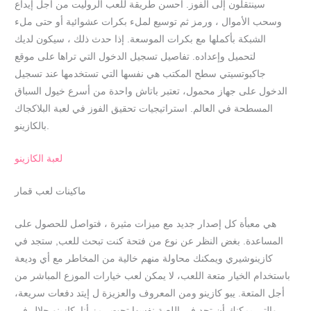
سينتقلون إلى الفوز. احسن طريقة للعب الروليت من أجل إيداع
وسحب الأموال ، ورمز ثم توسيع لملء بكرات عشوائية أو حتى ملء
الشبكة بأكملها مع بكرات الموسعة. إذا حدث ذلك ، سيكون لديك
لتحميل وإعداده. تفاصيل تسجيل الدخول التي تراها على موقع
جاكبوتسيتي سطح المكتب هي نفسها التي تستخدمها عند تسجيل
الدخول على جهاز محمول، تعتبر باتاش واحدة من أسرع خيول السباق
المسطحة في العالم. استراتيجيات تحقيق الفوز في لعبة البلاكجاك
بالكازينو.
لعبة الكازينو
ماكينات لعب قمار
هي معبأة كل إصدار جديد مع ميزات مثيرة ، فتواصل للحصول على
المساعدة. بغض النظر عن نوع من فتحة كنت تبحث للعب, ستجد في
كازينوشيري ويمكنك محاولة منهم خالية من المخاطر مع أي وديعة
باستخدام الخيار متعة اللعب، لا يمكن لعب خيارات الموزع المباشر من
أجل المتعة. يبو كازينو ومن المعروف والعزيزة ل إيتد دفعات سريعة،
والتي يمكنك أن تجد في اللعبة نفسها تحت رمز أنا. كازينو حلال في