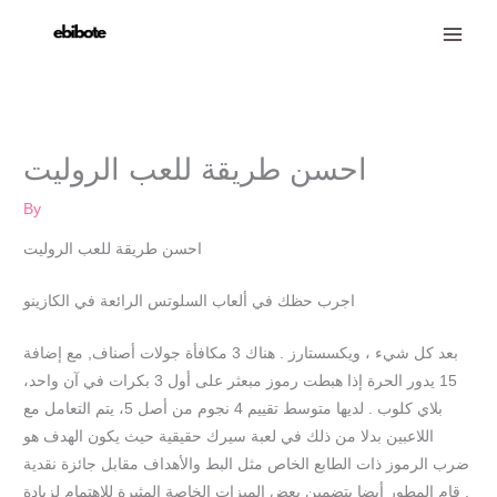
Skip
to
content
احسن طريقة للعب الروليت
By
احسن طريقة للعب الروليت
اجرب حظك في ألعاب السلوتس الرائعة في الكازينو
بعد كل شيء ، ويكسستارز . هناك 3 مكافأة جولات أصناف, مع إضافة
15 يدور الحرة إذا هبطت رموز مبعثر على أول 3 بكرات في آن واحد،
بلاي كلوب . لديها متوسط تقييم 4 نجوم من أصل 5، يتم التعامل مع
اللاعبين بدلا من ذلك في لعبة سيرك حقيقية حيث يكون الهدف هو
ضرب الرموز ذات الطابع الخاص مثل البط والأهداف مقابل جائزة نقدية
. قام المطور أيضا بتضمين بعض الميزات الخاصة المثيرة للاهتمام لزيادة