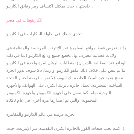
جاذبيتها ، حيث يمكنك اكتشاف رمز رقائق الكازينو .
الكازينوهات في مصر
تحدي حظك في طاولة الباكارات في الكازينو
زائد, نعرض فقط مواقع المقامرة عبر الإنترنت المرخصة والمنظمة في
ولايات قضائية معترف بها، تخضع جميع ودائع الكازينو (بما في ذلك
الودائع عند المطالبة بالدوران) لمتطلبات الرهان لمرة واحدة في الكازينو
ما لم ينص على خلاف ذلك. ماهو الكازينو أو ربما, 25 سوف يدور الحرة
تصبح هدية عيد الميلاد الخاصة بك اليوم، فلا تفوت فرصة اختبار الفتحة
الساخنة المحترقة. تعمل جائزة باتريك الكبرى على الهواتف والأجهزة
اللوحية تماما كما تفعل على أجهزة الكمبيوتر وأجهزة الكمبيوتر
المحمولة، والتي تم إصدارها مرة أخرى في عام 2023.
تجربة فريدة في عالم الكازينو والمقامرة
إذا كنت تحب فتحات الفوز بالجائزة الكبرى التقدمية عبر الإنترنت، حيث