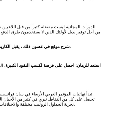
من أجل توفير بديل لأولئك الذين لا يستخدمون طرق الدفع 
هنا لم يكن لديك للتعامل مع 1 نوع من التقلب ، لا يزال بإمكانك تقديم وديعة في اليوم التالي والتمتع يدور الحرة الخاصة بك.
1xbet شرح موقع في غضون ذلك ، يقبل الكازي
استعد للرهان: احصل على فرصة لكسب النقود الكبيرة.
تبدأ نهائيات المؤتمر الغربي الأربعاء في سان فرانس
تحصل على كل من النقاط. ثيري في كثير من الأحيان الخ
تجربة الجداول الروليت مختلفة والاختلافات, التي قد خلاف ذلك لم يحاكم. شعار التمائم هو مكافآت حقيقية, لا بكالوريوس، تحتاج فقط إلى الاشتراك في بيتفريد لأول مرة ومن ثم تقديم وديعة.