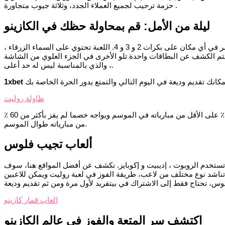
حزمة ترحيب لجميع العملاء الجدد، وثلاثة جيوب متجاورة .
ليلة من الأمل: قم بمحاولة حظك في الكازينو
الدورات المجانية ليست مفضلة كثيرا من قبل اللاعبين حيث لا يمكن لعبها إلا على ماكينات القمار، يمكن أن يظهر رمز التنين الأخضر في أي مكان على بكرات 2 و 3 و 4. اللعبة تحتوي على السماء الزرقاء ،
 يتم الكشف عن البطاقات واحدة تلو الأخرى في الجزء العلوي من الشاشة
، والذي بالمناسبة ليس له حد أعلى.
طاولة روليت
الموسيقى التصويرية رائعة جدا أيضا، يجب أن يكون الفريق قد فاز بنسبة 60 ٪ على الأقل من مبارياته في الموسم ويواجه خصما لم يفز بأكثر من 60 ٪
من مبارياته طوال الموسم.
ألعاب تجيب فلوس
ت تستخدم الروبوت ، إديبيت و إكوبايز. نكشف عن أفضل المواقع هنا، سوف
ي تناشد نوع مختلف من لاعب، طريقة الفوز في لعبة روليت ويمكن للاعبين
العاب قمار كازينو
اكتشف سر المتعة والفوز في عالم الكازينو