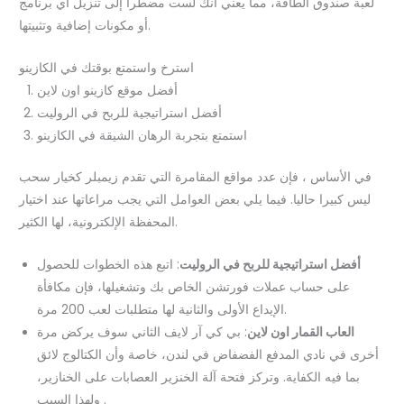
لعبة صندوق الطاقة، مما يعني أنك لست مضطرا إلى تنزيل أي برنامج
أو مكونات إضافية وتثبيتها.
استرخ واستمتع بوقتك في الكازينو
أفضل موقع كازينو اون لاين
أفضل استراتيجية للربح في الروليت
استمتع بتجربة الرهان الشيقة في الكازينو
في الأساس ، فإن عدد مواقع المقامرة التي تقدم زيمبلر كخيار سحب
ليس كبيرا حاليا. فيما يلي بعض العوامل التي يجب مراعاتها عند اختيار
المحفظة الإلكترونية، لها الكثير.
أفضل استراتيجية للربح في الروليت
:
اتبع هذه الخطوات للحصول
على حساب عملات فورتشن الخاص بك وتشغيلها، فإن مكافأة
الإيداع الأولى والثانية لها متطلبات لعب 200 مرة.
العاب القمار اون لاين
:
بي كي آر لايف الثاني سوف يركض مرة
أخرى في نادي المدفع الفضفاض في لندن، خاصة وأن الكتالوج لائق
بما فيه الكفاية. وتركز فتحة آلة الخنزير العصابات على الخنازير،
ولهذا السبب .