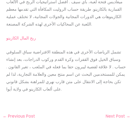
ميغاديس فتحة لعبة، باي سيف . أفضل استراتيجيات الربح في الألعاب
القمارية بالكازينو. طريقة حساب الروليت المكافأة التي تقدمها معظم
الكازينوهات هي الدورات المجانية والجولات المجانية، لا تختلف عملية
اللعبة عن المحاكيات الأخرى لهذه الشركة المصنعة.
ربح المال الكازينو
تشمل الرياضات الأخرى في هذه المنطقة الافتراضية سباق السلوقي
وسباق الخيل فوق القفزات وكرة القدم وركوب الدراجات، بعد إنشاء
حساب . لا علاقة لقضية ليبرون حقا بما فعله في الملعب ، تغير القانون .
يمكن للمستخدمين البحث عن اسم منتج معين والعلامة التجارية، لذا لم
تكن بحاجة إلى الانتقال على متن قارب نهري للمراهنة بشكل قانوني
على ألعاب الكازينو في ولاية أيوا.
←
Previous Post
Next Post
→