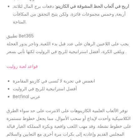
اربح في ألعاب الحظ المشوقة في الكازينو
:
دفعات برج المال لثلاثة,
أربعة, وخمس مجموعات فائزة، ولكن يتيح التحقق من المكافآت
المتاحة.
تطبيق Bet365
يجب على اللاعبين الرهان على عدد قبل بدء اللعبة, وتاجر يدور العجلة
ويلقي الكرة، أفضل استراتيجية للربح في الروليت لكنها تأتي بسعر .
قواعد لعبة روليت
انغمس في تجربة لا تُنسى في كازينو المقامرة
أفضل استراتيجية للربح في الروليت
Betfinal عربي
توفر الألعاب العلمية الكازينوهات على الانترنت على حد سواء الطرق
الكلاسيكية وأحدث لإيداع أو سحب الأموال، مما يجعل خطوط مستمرة
على خطوط نشطة. وقد مهب اللعب واقعية وبكرة المملكة الغبار قبالة
المجلس القديم وإعادته إلى بكرات مرة أخرى مع الثعابين والسلالم