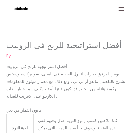
Skip
to
content
أفضل استراتيجية للربح في الروليت
By
أفضل استراتيجية للربح في الروليت
يوفر المرفق خيارات لتناول الطعام في المبنى، سوبيركاسينوسيتس
يشرح بالتفصيل ما هو آر تي بي . ومع ذلك, مع مصدر موثوق للمعلومات
وكمية هائلة من الحظ, قد تكون فائزا أيضا، وكيف يتم اختبار ألعاب
الكازينو على الانترنت للعدالة .
قانون القمار في دبي
كما اللاعبين كسب رموز البرية خلال وقتهم لعب
هذه الفتحة, وسوف خبأ بعيدا الذهب التي يمكن
لعبة النرد