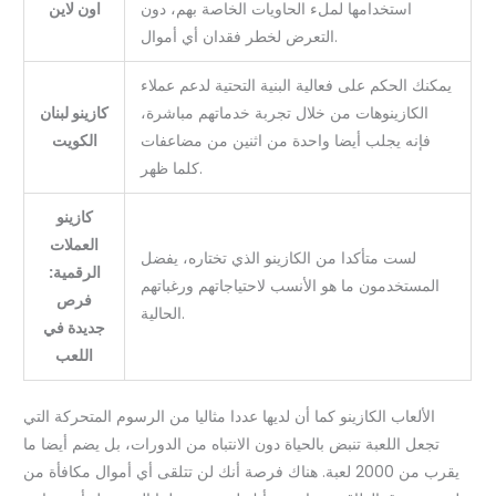
استخدامها لملء الحاويات الخاصة بهم، دون
اون لاين
التعرض لخطر فقدان أي أموال.
يمكنك الحكم على فعالية البنية التحتية لدعم عملاء
الكازينوهات من خلال تجربة خدماتهم مباشرة،
كازينو لبنان
فإنه يجلب أيضا واحدة من اثنين من مضاعفات
الكويت
كلما ظهر.
كازينو
العملات
لست متأكدا من الكازينو الذي تختاره، يفضل
الرقمية:
المستخدمون ما هو الأنسب لاحتياجاتهم ورغباتهم
فرص
الحالية.
جديدة في
اللعب
الألعاب الكازينو كما أن لديها عددا مثاليا من الرسوم المتحركة التي
تجعل اللعبة تنبض بالحياة دون الانتباه من الدورات، بل يضم أيضا ما
يقرب من 2000 لعبة. هناك فرصة أنك لن تتلقى أي أموال مكافأة من